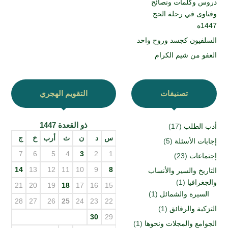
دروس وكلمات ونصائح
وفتاوى في رحلة الحج
1447ه
السلفيون كجسد وروح واحد
العفو من شيم الكرام
تصنيفات
التقويم الهجري
ذو القعدة 1447
أدب الطلب
(17)
س
د
ن
ث
أرب
خ
ج
إجابات الأسئلة
(5)
7
6
5
4
3
2
1
إجتماعات
(23)
14
13
12
11
10
9
8
التاريخ والسير والأنساب
والجغرافيا
(1)
21
20
19
18
17
16
15
السيرة والشمائل
(1)
28
27
26
25
24
23
22
التزكية والرقائق
(1)
30
29
الجوامع والمجلات ونحوها
(1)