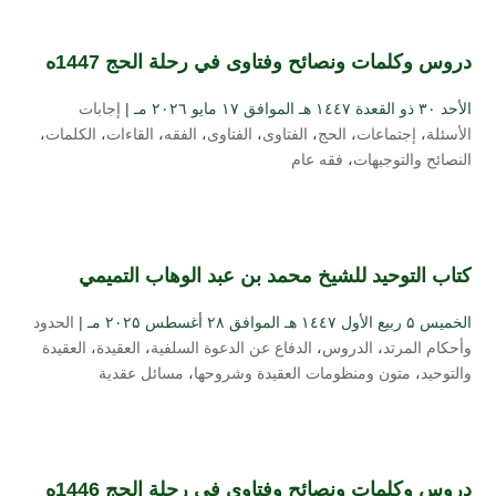
دروس وكلمات ونصائح وفتاوى في رحلة الحج 1447ه
الأحد ۳۰ ذو القعدة ۱٤٤۷ هـ الموافق ۱۷ مايو ۲۰۲٦ مـ |
إجابات
الأسئلة
،
إجتماعات
،
الحج
،
الفتاوى
،
الفتاوى
،
الفقه
،
القاءات
،
الكلمات
،
النصائح والتوجيهات
،
فقه عام
كتاب التوحيد للشيخ محمد بن عبد الوهاب التميمي
الخميس ۵ ربيع الأول ۱٤٤۷ هـ الموافق ۲۸ أغسطس ۲۰۲۵ مـ |
الحدود
وأحكام المرتد
،
الدروس
،
الدفاع عن الدعوة السلفية
،
العقيدة
،
العقيدة
والتوحيد
،
متون ومنظومات العقيدة وشروحها
،
مسائل عقدية
دروس وكلمات ونصائح وفتاوى في رحلة الحج 1446ه