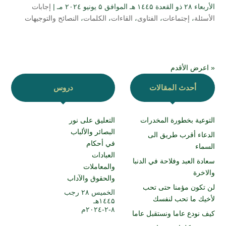
الأربعاء ۲۸ ذو القعدة ۱٤٤۵ هـ الموافق ۵ يونيو ۲۰۲٤ مـ |
إجابات
الأسئلة
،
إجتماعات
،
الفتاوى
،
القاءات
،
الكلمات
،
النصائح والتوجيهات
« اعرض الأقدم
أحدث المقالات
دروس
التوعية بخطورة المخدرات
التعليق على نور
البصائر والألباب
الدعاء أقرب طريق الى
في أحكام
السماء
العبادات
سعادة العبد وفلاحة في الدنبا
والمعاملات
والاخرة
والحقوق والآداب
لن تكون مؤمنا حتى تحب
الخميس ۲۸ رجب
لأخيك ما تحب لنفسك
۱٤٤۵هـ
۸-۲-۲۰۲٤م
كيف نودع عاما ونستقبل عاما