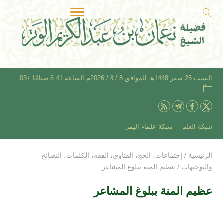
السبت 25 صفر 1448هـ الموافق 8 / 8 / 2026م الساعة 6:41 صباحًا +03
شبكة العلم
شبكة علماء اليمن
الرئيسية
/
إجتماعات
،
الحج
،
الفتاوى
،
الفقه
،
الكلمات
،
النصائح
والتوجيهات
/
عظيم المنة ببلوغ المشاعر
عظيم المنة ببلوغ المشاعر