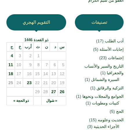
العفو من شيم الكرام
تصنيفات
التقويم الهجري
ذو القعدة 1446
أدب الطلب
(17)
س
د
ن
ث
أرب
خ
ج
إجابات الأسئلة
(5)
4
3
2
1
إجتماعات
(23)
11
10
9
8
7
6
5
التاريخ والسير والأنساب
والجغرافيا
(1)
18
17
16
15
14
13
12
السيرة والشمائل
(1)
25
24
23
22
21
20
19
التزكية والرقائق
(1)
29
28
27
26
الجوامع والمجلات ونحوها
(1)
« شوال
ذو الحجة »
كتيبات ومطويات
(1)
الحج
(5)
الحديث وعلومه
(15)
الأجزاء الحديثية
(3)