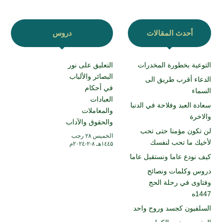
أحدث المقالات
دروس
التوعية بخطورة المخدرات
التعليق على نور
البصائر والألباب
الدعاء أقرب طريق الى
في أحكام
السماء
العبادات
سعادة العبد وفلاحة في الدنبا
والمعاملات
والاخرة
والحقوق والآداب
لن تكون مؤمنا حتى تحب
الخميس ۲۸ رجب
لأخيك ما تحب لنفسك
۱٤٤۵هـ ۸-۲-۲۰۲٤م
كيف نودع عاما ونستقبل عاما
دروس وكلمات ونصائح
وفتاوى في رحلة الحج
1447ه
السلفيون كجسد وروح واحد