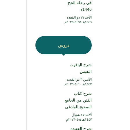
في رحلة الحج
1446ه
الأحد ۲۷ ذو القعدة
۱٤٤٦هـ ۲۵-۵-۲۰۲۵م
دروس
شرح الياقوت
النفيس
الأثنين ۳ ذو القعدة
۱٤٤۷هـ ۲۰-٤-۲۰۲٦م
شرح كتاب
الفتن من الجامع
الصحيح للوادعي
الأحد ۱۷ شوال
۱٤٤۷هـ ۵-٤-۲۰۲٦م
شرح العقيدة