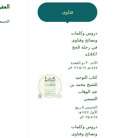
العف
فتاوى
الجمعة ۱٤ ذو القعدة ۱٤٤۷ هـ الموافق ۱
دروس وكلمات
ونصائح وفتاوى
في رحلة الحج
1447ه
الأحد ۳۰ ذو القعدة
۱٤٤۷هـ ۱۷-۵-۲۰۲٦م
كتاب التوحيد
للشيخ محمد بن
عبد الوهاب
التميمي
الخميس ۵ ربيع
الأول ۱٤٤۷هـ
۲۸-۸-۲۰۲۵م
دروس وكلمات
ونصائح وفتاوى