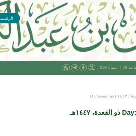
الرئيسية
ية
/
۱٤٤۷
/
ذو القعدة
/
۱٤
القعدة، ۱٤٤۷هـ