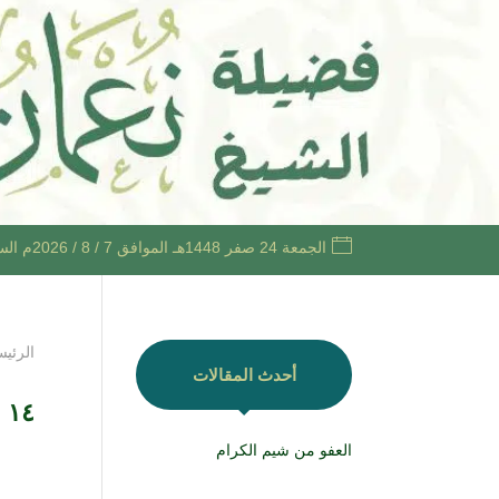
الجمعة 24 صفر 1448هـ الموافق 7 / 8 / 2026م الساعة 7:18 مساءً +03
الرئيس
أحدث المقالات
Day: ۱٤ ذو 
العفو من شيم الكرام