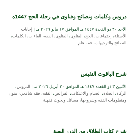
دروس وكلمات ونصائح وفتاوى في رحلة الحج 1447ه
الأحد ۳۰ ذو القعدة ۱٤٤۷ هـ الموافق ۱۷ مايو ۲۰۲٦ مـ |
إجابات
الأسئلة
،
إجتماعات
،
الحج
،
الفتاوى
،
الفتاوى
،
الفقه
،
القاءات
،
الكلمات
،
النصائح والتوجيهات
،
فقه عام
شرح الياقوت النفيس
الأثنين ۳ ذو القعدة ۱٤٤۷ هـ الموافق ۲۰ أبريل ۲۰۲٦ مـ |
الدروس
،
الزكاة
،
الصلاة
،
الصيام والاعتكاف
،
الفرائض
،
الفقه
،
فقه شافعي
،
متون
ومنظومات الفقه وشروحها
،
مسائل وبحوث فقهية
شرح كتاب الطلاق من الدرر البهية