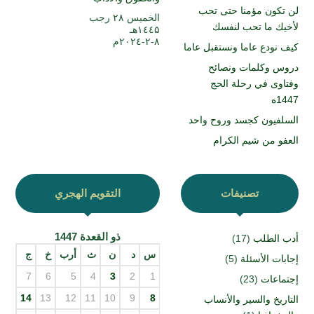
لن تكون مؤمنا حتى تحب
الخميس ۲۸ رجب
لأخيك ما تحب لنفسك
۱٤٤۵هـ
۸-۲-۲۰۲٤م
كيف نودع عاما ونستقبل عاما
دروس وكلمات ونصائح
وفتاوى في رحلة الحج
1447ه
السلفيون كجسد وروح واحد
العفو من شيم الكرام
تصنيفات
التقويم الهجري
ذو القعدة 1447
أدب الطلب
(17)
س
د
ن
ث
أرب
خ
ج
إجابات الأسئلة
(5)
7
6
5
4
3
2
1
إجتماعات
(23)
14
13
12
11
10
9
8
التاريخ والسير والأنساب