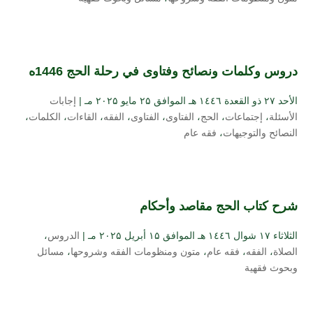
دروس وكلمات ونصائح وفتاوى في رحلة الحج 1446ه
الأحد ۲۷ ذو القعدة ۱٤٤٦ هـ الموافق ۲۵ مايو ۲۰۲۵ مـ |
إجابات
الأسئلة
،
إجتماعات
،
الحج
،
الفتاوى
،
الفتاوى
،
الفقه
،
القاءات
،
الكلمات
،
النصائح والتوجيهات
،
فقه عام
شرح كتاب الحج مقاصد وأحكام
الثلاثاء ۱۷ شوال ۱٤٤٦ هـ الموافق ۱۵ أبريل ۲۰۲۵ مـ |
الدروس
،
الصلاة
،
الفقه
،
فقه عام
،
متون ومنظومات الفقه وشروحها
،
مسائل
وبحوث فقهية