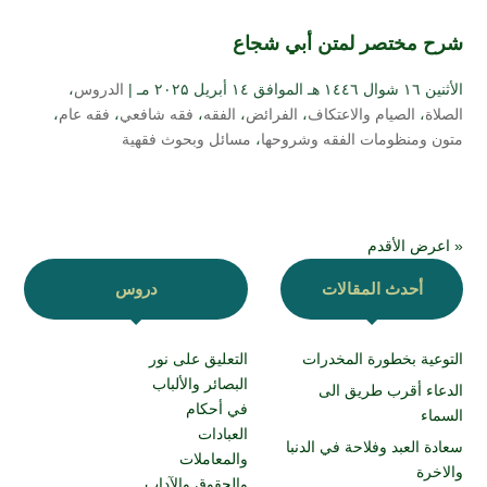
شرح مختصر لمتن أبي شجاع
الأثنين ۱٦ شوال ۱٤٤٦ هـ الموافق ۱٤ أبريل ۲۰۲۵ مـ |
الدروس
،
الصلاة
،
الصيام والاعتكاف
،
الفرائض
،
الفقه
،
فقه شافعي
،
فقه عام
،
متون ومنظومات الفقه وشروحها
،
مسائل وبحوث فقهية
« اعرض الأقدم
أحدث المقالات
دروس
التوعية بخطورة المخدرات
التعليق على نور
البصائر والألباب
الدعاء أقرب طريق الى
في أحكام
السماء
العبادات
سعادة العبد وفلاحة في الدنبا
والمعاملات
والاخرة
والحقوق والآداب