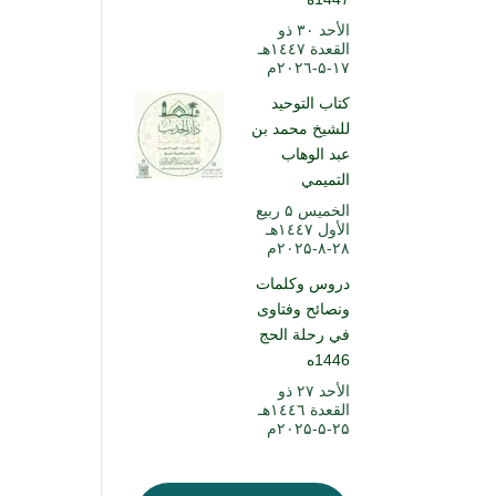
الأحد ۳۰ ذو
القعدة ۱٤٤۷هـ
۱۷-۵-۲۰۲٦م
كتاب التوحيد
للشيخ محمد بن
عبد الوهاب
التميمي
الخميس ۵ ربيع
الأول ۱٤٤۷هـ
۲۸-۸-۲۰۲۵م
دروس وكلمات
ونصائح وفتاوى
في رحلة الحج
1446ه
الأحد ۲۷ ذو
القعدة ۱٤٤٦هـ
۲۵-۵-۲۰۲۵م