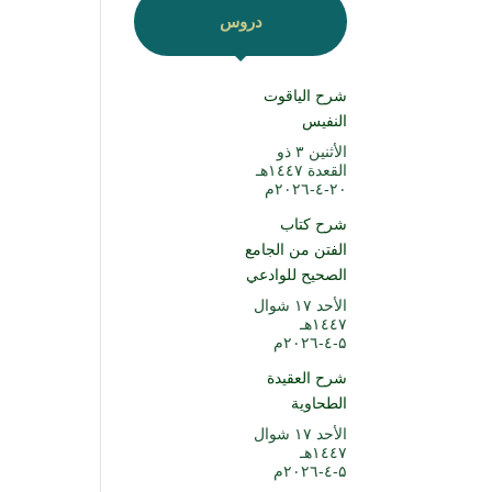
دروس
شرح الياقوت
النفيس
الأثنين ۳ ذو
القعدة ۱٤٤۷هـ
۲۰-٤-۲۰۲٦م
شرح كتاب
الفتن من الجامع
الصحيح للوادعي
الأحد ۱۷ شوال
۱٤٤۷هـ
۵-٤-۲۰۲٦م
شرح العقيدة
الطحاوية
الأحد ۱۷ شوال
۱٤٤۷هـ
۵-٤-۲۰۲٦م