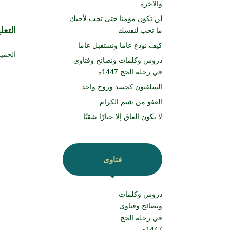
والاخرة
لن تكون مؤمنا حتى تحب لأخيك
التع
ما تحب لنفسك
كيف نودع عاما ونستقبل عاما
الخميس ۱۲ محرم ۱٤٤٦ هـ الموافق
دروس وكلمات ونصائح وفتاوى
في رحلة الحج 1447ه
السلفيون كجسد وروح واحد
العفو من شيم الكرام
لا يكون العاق إلا جبارًا شقيًا
فتاوى
دروس وكلمات
ونصائح وفتاوى
في رحلة الحج
1447ه