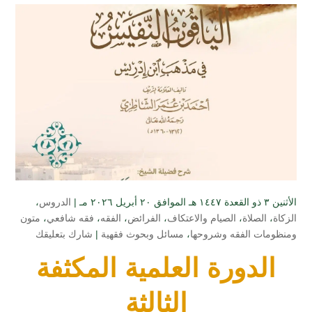
الأثنين ۳ ذو القعدة ۱٤٤۷ هـ الموافق ۲۰ أبريل ۲۰۲٦ مـ |
الدروس
،
الزكاة
،
الصلاة
،
الصيام والاعتكاف
،
الفرائض
،
الفقه
،
فقه شافعي
،
متون
ومنظومات الفقه وشروحها
،
مسائل وبحوث فقهية
|
شارك بتعليقك
الدورة العلمية المكثفة
الثالثة