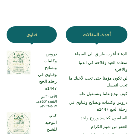
أحدث المقالات
فتاوى
الدعاء أقرب طريق الى السماء
دروس
وكلمات
سعادة العبد وفلاحة في الدنبا
ونصائح
والاخرة
وفتاوى في
لن تكون مؤمنا حتى تحب لأخيك ما
رحلة الحج
تحب لنفسك
1447ه
كيف نودع عاما ونستقبل عاما
الأحد ۳۰ ذو
القعدة ۱٤٤۷هـ
دروس وكلمات ونصائح وفتاوى في
۱۷-۵-۲۰۲٦م
رحلة الحج 1447ه
كتاب
السلفيون كجسد وروح واحد
التوحيد
العفو من شيم الكرام
للشيخ