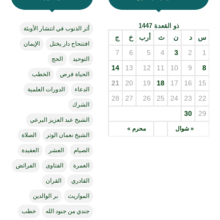
ذو القعدة 1447
أثر الذنوب في انتشار الأوبئة
س
د
ن
ث
أرب
خ
ج
افتتحاح دار يختل
الإيمان
7
6
5
4
3
2
1
التوحيد
الحج
14
13
12
11
10
9
8
الحياة فرص
الخطب
21
20
19
18
17
16
15
الدعاء
الدورات العلمية
28
27
26
25
24
23
22
الشرك
30
29
الشيخ عبد العزيز البرعي
« شوال
محرم »
الشيخ نعمان الوتر
الصلاة
الصيام
العشر
العقيدة
العمرة
الفتاوى
الفرائض
القادري
القران
المواريث
بر الوالدين
جندي من جنود الله
خطب