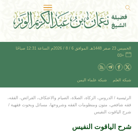
الخميس 23 صفر 1448هـ الموافق 6 / 8 / 2026م الساعة 12:31 صباحًا
+03
شبكة العلم
شبكة علماء اليمن
الرئيسية
/
الدروس
،
الزكاة
،
الصلاة
،
الصيام والاعتكاف
،
الفرائض
،
الفقه
،
فقه شافعي
،
متون ومنظومات الفقه وشروحها
،
مسائل وبحوث فقهية
/
شرح الياقوت النفيس
شرح الياقوت النفيس