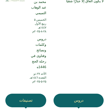
لا يكون العاق إلا جبارًا شقيًا
محمد بن
عبد الوهاب
التميمي
الخميس ۵
ربيع الأول
۱٤٤۷هـ
۲۸-۸-۲۰۲۵م
دروس
وكلمات
ونصائح
وفتاوى في
رحلة الحج
1446ه
الأحد ۲۷ ذو
القعدة ۱٤٤٦هـ
۲۵-۵-۲۰۲۵م
دروس
تصنيفات