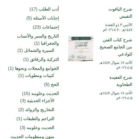
شرح الياقوت
أدب الطلب
(17)
النفيس
إجابات الأسئلة
(5)
الأثنين ۳ ذو القعدة
إجتماعات
(23)
۱٤٤۷هـ ۲۰-٤-۲۰۲٦م
التاريخ والسير والأنساب
شرح كتاب الفتن
والجغرافيا
(1)
من الجامع الصحيح
السيرة والشمائل
(1)
للوادعي
التزكية والرقائق
(1)
الأحد ۱۷ شوال ۱٤٤۷هـ
۵-٤-۲۰۲٦م
الجوامع والمجلات ونحوها
(1)
كتيبات ومطويات
(1)
شرح العقيدة
الطحاوية
الحج
(5)
الأحد ۱۷ شوال ۱٤٤۷هـ
الحديث وعلومه
(15)
۵-٤-۲۰۲٦م
الأجزاء الحديثية
(3)
التخاريج والزوائد
(2)
التراجم والطبقات
(1)
الحديث وعلومه
(3)
متون ومنظومات الحديث