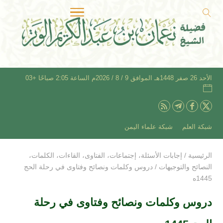
الأحد 26 صفر 1448هـ الموافق 9 / 8 / 2026م الساعة 2:05 صباحًا +03
شبكة العلم
شبكة علماء اليمن
الرئيسية
/
إجابات الأسئلة
،
إجتماعات
،
الفتاوى
،
القاءات
،
الكلمات
،
النصائح والتوجيهات
/
دروس وكلمات ونصائح وفتاوى في رحلة الحج
1445ه
دروس وكلمات ونصائح وفتاوى في رحلة