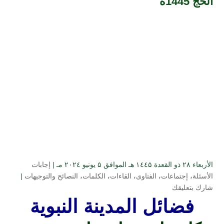
الحج 1445ه
الأربعاء ۲۸ ذو القعدة ۱٤٤۵ هـ الموافق ۵ يونيو ۲۰۲٤ مـ |
إجابات
الأسئلة
،
إجتماعات
،
الفتاوى
،
القاءات
،
الكلمات
،
النصائح والتوجيهات
|
شارك بتعليقك
فضائل المدينة النبوية