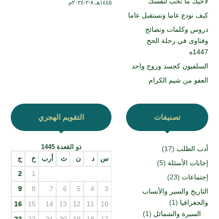
لأخيك ما تحب لنفسك
۱٤٤۵هـ ۸-۲-۲۰۲٤م
كيف نودع عاما ونستقبل عاما
دروس وكلمات ونصائح
وفتاوى في رحلة الحج
1447ه
السلفيون كجسد وروح واحد
العفو من شيم الكرام
تصنيفات
التقويم الهجري
ذو القعدة 1445
أدب الطلب
(17)
س
د
ن
ث
أرب
خ
ج
إجابات الأسئلة
(5)
2
1
إجتماعات
(23)
9
8
7
6
5
4
3
التاريخ والسير والأنساب
والجغرافيا
(1)
16
15
14
13
12
11
10
السيرة والشمائل
(1)
23
22
21
20
19
18
17