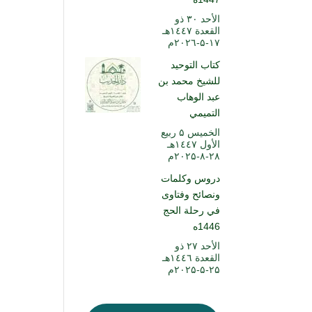
الأحد ۳۰ ذو
القعدة ۱٤٤۷هـ
۱۷-۵-۲۰۲٦م
كتاب التوحيد
للشيخ محمد بن
عبد الوهاب
التميمي
الخميس ۵ ربيع
الأول ۱٤٤۷هـ
۲۸-۸-۲۰۲۵م
دروس وكلمات
ونصائح وفتاوى
في رحلة الحج
1446ه
الأحد ۲۷ ذو
القعدة ۱٤٤٦هـ
۲۵-۵-۲۰۲۵م