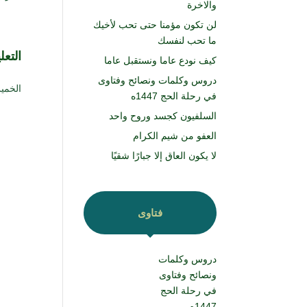
والاخرة
لن تكون مؤمنا حتى تحب لأخيك
ما تحب لنفسك
التع
كيف نودع عاما ونستقبل عاما
دروس وكلمات ونصائح وفتاوى
الخميس ۱۲ محرم ۱٤٤٦ هـ الموافق
في رحلة الحج 1447ه
السلفيون كجسد وروح واحد
العفو من شيم الكرام
لا يكون العاق إلا جبارًا شقيًا
فتاوى
دروس وكلمات
ونصائح وفتاوى
في رحلة الحج
1447ه