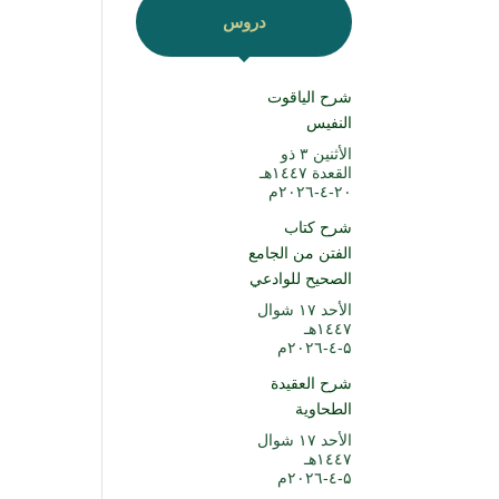
دروس
شرح الياقوت
النفيس
الأثنين ۳ ذو
القعدة ۱٤٤۷هـ
۲۰-٤-۲۰۲٦م
شرح كتاب
الفتن من الجامع
الصحيح للوادعي
الأحد ۱۷ شوال
۱٤٤۷هـ
۵-٤-۲۰۲٦م
شرح العقيدة
الطحاوية
الأحد ۱۷ شوال
۱٤٤۷هـ
۵-٤-۲۰۲٦م