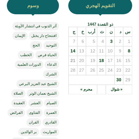
التقويم الهجري
وسوم
ذو القعدة 1447
أثر الذنوب في انتشار الأوبئة
س
د
ن
ث
أرب
خ
ج
افتتحاح دار يختل
الإيمان
7
6
5
4
3
2
1
التوحيد
الحج
14
13
12
11
10
9
8
الحياة فرص
الخطب
21
20
19
18
17
16
15
الدعاء
الدورات العلمية
28
27
26
25
24
23
22
الشرك
30
29
الشيخ عبد العزيز البرعي
« شوال
محرم »
الشيخ نعمان الوتر
الصلاة
الصيام
العشر
العقيدة
العمرة
الفتاوى
الفرائض
القادري
القران
المواريث
بر الوالدين