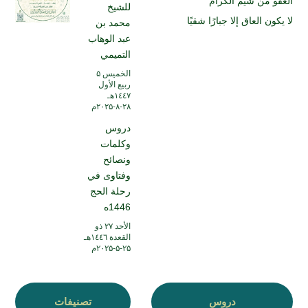
العفو من شيم الكرام
للشيخ
لا يكون العاق إلا جبارًا شقيًا
محمد بن
عبد الوهاب
التميمي
الخميس ۵
ربيع الأول
۱٤٤۷هـ
۲۸-۸-۲۰۲۵م
دروس
وكلمات
ونصائح
وفتاوى في
رحلة الحج
1446ه
الأحد ۲۷ ذو
القعدة ۱٤٤٦هـ
۲۵-۵-۲۰۲۵م
دروس
تصنيفات