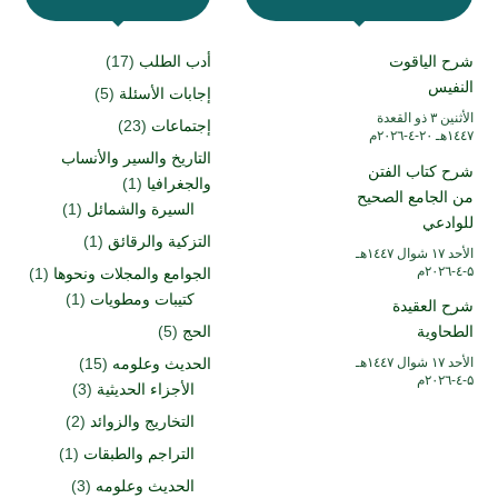
شرح الياقوت
أدب الطلب
(17)
النفيس
إجابات الأسئلة
(5)
الأثنين ۳ ذو القعدة
إجتماعات
(23)
۱٤٤۷هـ ۲۰-٤-۲۰۲٦م
التاريخ والسير والأنساب
شرح كتاب الفتن
والجغرافيا
(1)
من الجامع الصحيح
السيرة والشمائل
(1)
للوادعي
التزكية والرقائق
(1)
الأحد ۱۷ شوال ۱٤٤۷هـ
۵-٤-۲۰۲٦م
الجوامع والمجلات ونحوها
(1)
كتيبات ومطويات
(1)
شرح العقيدة
الطحاوية
الحج
(5)
الأحد ۱۷ شوال ۱٤٤۷هـ
الحديث وعلومه
(15)
۵-٤-۲۰۲٦م
الأجزاء الحديثية
(3)
التخاريج والزوائد
(2)
التراجم والطبقات
(1)
الحديث وعلومه
(3)