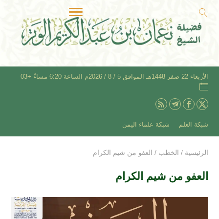
الأربعاء 22 صفر 1448هـ الموافق 5 / 8 / 2026م الساعة 6:20 مساءً +03
شبكة العلم
شبكة علماء اليمن
الرئيسية
/
الخطب
/
العفو من شيم الكرام
العفو من شيم الكرام