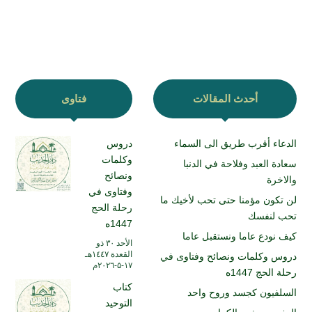
أحدث المقالات
فتاوى
الدعاء أقرب طريق الى السماء
دروس
وكلمات
سعادة العبد وفلاحة في الدنبا
ونصائح
والاخرة
وفتاوى في
لن تكون مؤمنا حتى تحب لأخيك ما
رحلة الحج
تحب لنفسك
1447ه
كيف نودع عاما ونستقبل عاما
الأحد ۳۰ ذو
القعدة ۱٤٤۷هـ
دروس وكلمات ونصائح وفتاوى في
۱۷-۵-۲۰۲٦م
رحلة الحج 1447ه
كتاب
السلفيون كجسد وروح واحد
التوحيد