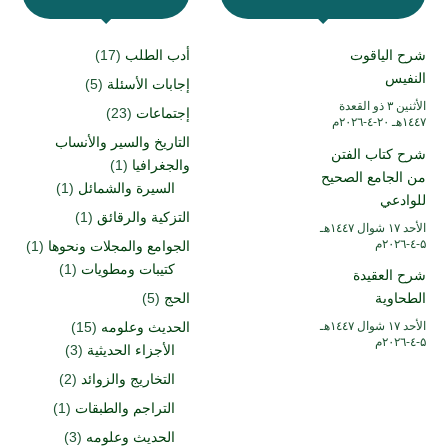
شرح الياقوت
أدب الطلب
(17)
النفيس
إجابات الأسئلة
(5)
الأثنين ۳ ذو القعدة
إجتماعات
(23)
۱٤٤۷هـ ۲۰-٤-۲۰۲٦م
التاريخ والسير والأنساب
شرح كتاب الفتن
والجغرافيا
(1)
من الجامع الصحيح
السيرة والشمائل
(1)
للوادعي
التزكية والرقائق
(1)
الأحد ۱۷ شوال ۱٤٤۷هـ
۵-٤-۲۰۲٦م
الجوامع والمجلات ونحوها
(1)
كتيبات ومطويات
(1)
شرح العقيدة
الطحاوية
الحج
(5)
الأحد ۱۷ شوال ۱٤٤۷هـ
الحديث وعلومه
(15)
۵-٤-۲۰۲٦م
الأجزاء الحديثية
(3)
التخاريج والزوائد
(2)
التراجم والطبقات
(1)
الحديث وعلومه
(3)