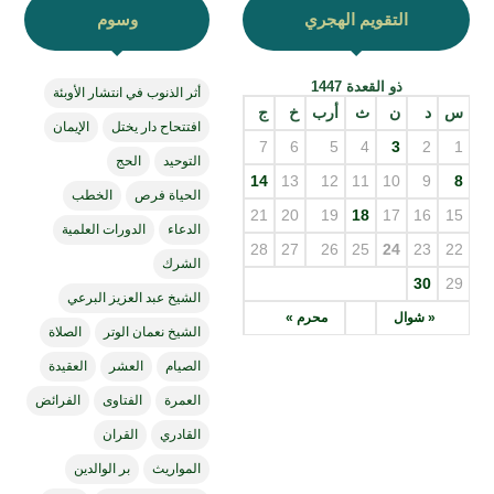
التقويم الهجري
وسوم
ذو القعدة 1447
أثر الذنوب في انتشار الأوبئة
س
د
ن
ث
أرب
خ
ج
افتتحاح دار يختل
الإيمان
7
6
5
4
3
2
1
التوحيد
الحج
14
13
12
11
10
9
8
الحياة فرص
الخطب
21
20
19
18
17
16
15
الدعاء
الدورات العلمية
28
27
26
25
24
23
22
الشرك
30
29
الشيخ عبد العزيز البرعي
« شوال
محرم »
الشيخ نعمان الوتر
الصلاة
الصيام
العشر
العقيدة
العمرة
الفتاوى
الفرائض
القادري
القران
المواريث
بر الوالدين