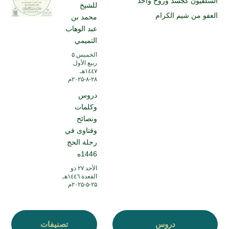
السلفيون كجسد وروح واحد
للشيخ
العفو من شيم الكرام
محمد بن
عبد الوهاب
التميمي
الخميس ۵
ربيع الأول
۱٤٤۷هـ
۲۸-۸-۲۰۲۵م
دروس
وكلمات
ونصائح
وفتاوى في
رحلة الحج
1446ه
الأحد ۲۷ ذو
القعدة ۱٤٤٦هـ
۲۵-۵-۲۰۲۵م
دروس
تصنيفات