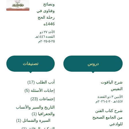
ونصائح
وفتاوى في
رحلة الحج
1446ه
الأحد ۲۷ ذو
القعدة ۱٤٤٦هـ
۲۵-۵-۲۰۲۵م
دروس
تصنيفات
شرح الياقوت
أدب الطلب
(17)
النفيس
إجابات الأسئلة
(5)
الأثنين ۳ ذو القعدة
إجتماعات
(23)
۱٤٤۷هـ ۲۰-٤-۲۰۲٦م
التاريخ والسير والأنساب
شرح كتاب الفتن
والجغرافيا
(1)
من الجامع الصحيح
السيرة والشمائل
(1)
للوادعي
التزكية والرقائق
(1)