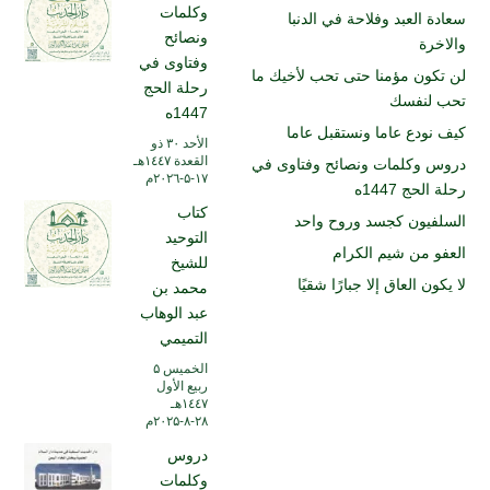
وكلمات
سعادة العبد وفلاحة في الدنبا
ونصائح
والاخرة
وفتاوى في
لن تكون مؤمنا حتى تحب لأخيك ما
رحلة الحج
تحب لنفسك
1447ه
كيف نودع عاما ونستقبل عاما
الأحد ۳۰ ذو
القعدة ۱٤٤۷هـ
دروس وكلمات ونصائح وفتاوى في
۱۷-۵-۲۰۲٦م
رحلة الحج 1447ه
كتاب
السلفيون كجسد وروح واحد
التوحيد
العفو من شيم الكرام
للشيخ
لا يكون العاق إلا جبارًا شقيًا
محمد بن
عبد الوهاب
التميمي
الخميس ۵
ربيع الأول
۱٤٤۷هـ
۲۸-۸-۲۰۲۵م
دروس
وكلمات