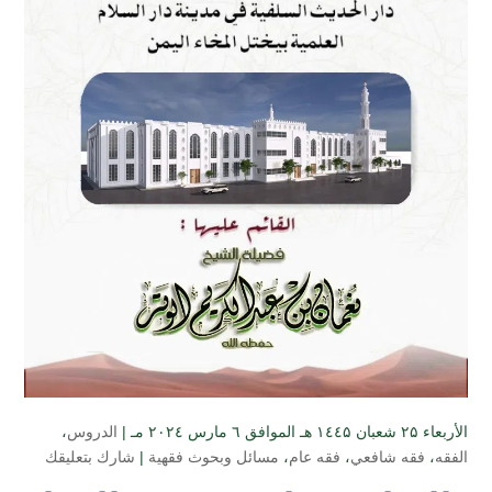
الأربعاء ۲۵ شعبان ۱٤٤۵ هـ الموافق ٦ مارس ۲۰۲٤ مـ |
الدروس
،
الفقه
،
فقه شافعي
،
فقه عام
،
مسائل وبحوث فقهية
|
شارك بتعليقك