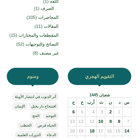
اللغة
(1)
الصرف
(1)
المحاضرات
(105)
المقالات
(11)
المقتطفات والمختارات
(15)
النصائح والتوجيهات
(52)
غير مصنف
(8)
التقويم الهجري
وسوم
شعبان 1445
أثر الذنوب في انتشار الأوبئة
س
د
ن
ث
أرب
خ
ج
افتتحاح دار يختل
الإيمان
6
5
4
3
2
1
التوحيد
الحج
13
12
11
10
9
8
7
الحياة فرص
الخطب
20
19
18
17
16
15
14
الدعاء
الدورات العلمية