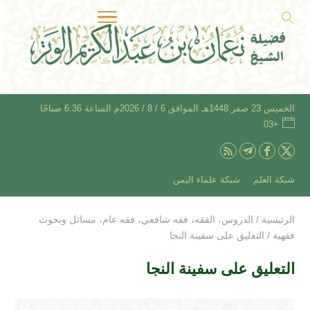
الخميس 23 صفر 1448هـ الموافق 6 / 8 / 2026م الساعة 6:36 صباحًا
+03
شبكة العلم
شبكة علماء اليمن
الرئيسية
/
الدروس
،
الفقه
،
فقه شافعي
،
فقه عام
،
مسائل وبحوث
فقهية
/
التعليق على سفينة النجا
التعليق على سفينة النجا