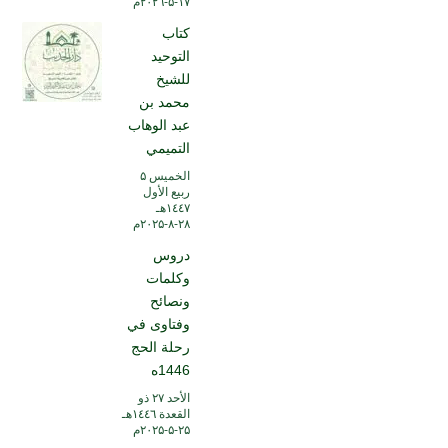
۱۷-۵-۲۰۲٦م
كتاب
التوحيد
للشيخ
محمد بن
عبد الوهاب
التميمي
الخميس ۵
ربيع الأول
۱٤٤۷هـ
۲۸-۸-۲۰۲۵م
دروس
وكلمات
ونصائح
وفتاوى في
رحلة الحج
1446ه
الأحد ۲۷ ذو
القعدة ۱٤٤٦هـ
۲۵-۵-۲۰۲۵م