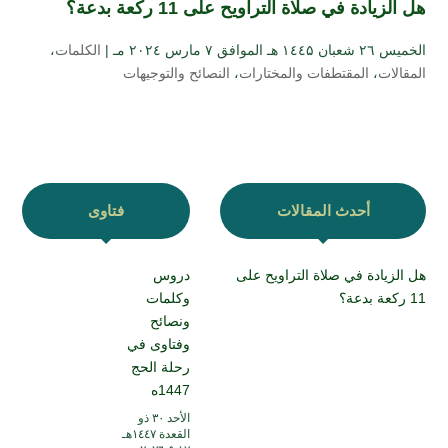
هل الزيادة في صلاة التراويح على 11 ركعة بدعة؟
الخميس ۲٦ شعبان ۱٤٤۵ هـ الموافق ۷ مارس ۲۰۲٤ مـ |
الكلمات
،
المقالات
،
المقتطفات والمختارات
،
النصائح والتوجيهات
أحدث المقالات
فتاوى
هل الزيادة في صلاة التراويح على
دروس
11 ركعة بدعة؟
وكلمات
ونصائح
وفتاوى في
رحلة الحج
1447ه
الأحد ۳۰ ذو
القعدة ۱٤٤۷هـ