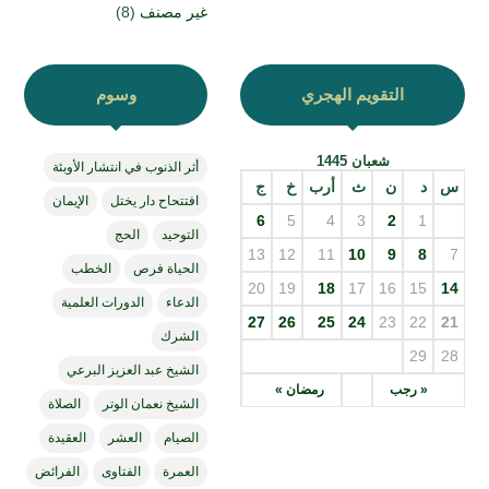
غير مصنف
(8)
التقويم الهجري
وسوم
شعبان 1445
أثر الذنوب في انتشار الأوبئة
س
د
ن
ث
أرب
خ
ج
افتتحاح دار يختل
الإيمان
6
5
4
3
2
1
التوحيد
الحج
13
12
11
10
9
8
7
الحياة فرص
الخطب
20
19
18
17
16
15
14
الدعاء
الدورات العلمية
27
26
25
24
23
22
21
الشرك
29
28
الشيخ عبد العزيز البرعي
« رجب
رمضان »
الشيخ نعمان الوتر
الصلاة
الصيام
العشر
العقيدة
العمرة
الفتاوى
الفرائض