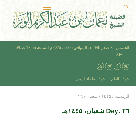
الخميس 23 صفر 1448هـ الموافق 6 / 8 / 2026م الساعة 12:55 صباحًا
+03
شبكة العلم
شبكة علماء اليمن
الرئيسية
/
۱٤٤۵
/
شعبان
/
۲٦
Day: ۲٦ شعبان، ۱٤٤۵هـ