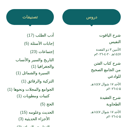
دروس
تصنيفات
شرح الياقوت
أدب الطلب
(17)
النفيس
إجابات الأسئلة
(5)
الأثنين ۳ ذو القعدة
إجتماعات
(23)
۱٤٤۷هـ ۲۰-٤-۲۰۲٦م
التاريخ والسير والأنساب
شرح كتاب الفتن
والجغرافيا
(1)
من الجامع الصحيح
السيرة والشمائل
(1)
للوادعي
التزكية والرقائق
(1)
الأحد ۱۷ شوال ۱٤٤۷هـ
۵-٤-۲۰۲٦م
الجوامع والمجلات ونحوها
(1)
كتيبات ومطويات
(1)
شرح العقيدة
الطحاوية
الحج
(5)
الأحد ۱۷ شوال ۱٤٤۷هـ
الحديث وعلومه
(15)
۵-٤-۲۰۲٦م
الأجزاء الحديثية
(3)