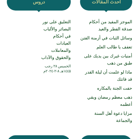
أحدث المقالات
دروس
الموجز المفيد من أحكام
التعليق على نور
صدقة الفطر والعيد
البصائر والألباب
في أحكام
وسائل الثبات في أزمنة الفتن
العبادات
تعفف يا طالب العلم
والمعاملات
أمنيات غيرك بين يديك على
والحقوق والآداب
طبق من ذهب
الخميس ۲۸ رجب
۱٤٤۵هـ ۸-۲-۲۰۲٤م
ماذا لو علمت أن ليلة القدر
قد فاتتك
حفت الجنة بالمكاره
ذهب معظم رمضان وبقي
أعظمه
مزايا دعوة أهل السنة
والجماعة