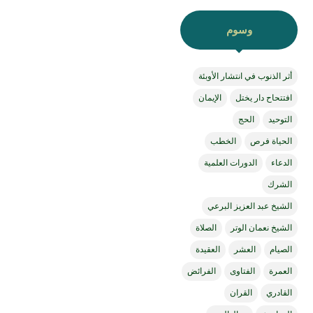
وسوم
أثر الذنوب في انتشار الأوبئة
افتتحاح دار يختل
الإيمان
التوحيد
الحج
الحياة فرص
الخطب
الدعاء
الدورات العلمية
الشرك
الشيخ عبد العزيز البرعي
الشيخ نعمان الوتر
الصلاة
الصيام
العشر
العقيدة
العمرة
الفتاوى
الفرائض
القادري
القران