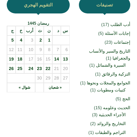
تصنيفات
التقويم الهجري
رمضان 1445
أدب الطلب
(17)
س
د
ن
ث
أرب
خ
ج
إجابات الأسئلة
(5)
5
4
3
2
1
إجتماعات
(23)
12
11
10
9
8
7
6
التاريخ والسير والأنساب
والجغرافيا
(1)
19
18
17
16
15
14
13
السيرة والشمائل
(1)
26
25
24
23
22
21
20
التزكية والرقائق
(1)
30
29
28
27
الجوامع والمجلات ونحوها
(1)
« شعبان
شوال »
كتيبات ومطويات
(1)
الحج
(5)
الحديث وعلومه
(15)
الأجزاء الحديثية
(3)
التخاريج والزوائد
(2)
التراجم والطبقات
(1)