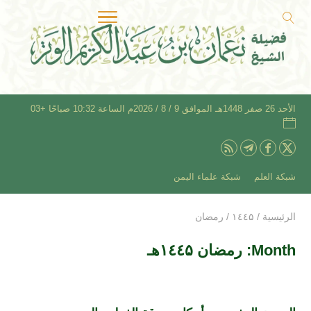
الأحد 26 صفر 1448هـ الموافق 9 / 8 / 2026م الساعة 10:32 صباحًا +03
شبكة العلم
شبكة علماء اليمن
الرئيسية
/
۱٤٤۵
/
رمضان
Month: رمضان ۱٤٤۵هـ