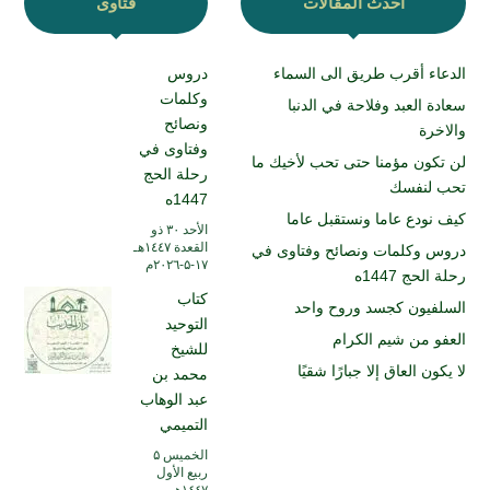
أحدث المقالات
فتاوى
الدعاء أقرب طريق الى السماء
دروس
وكلمات
سعادة العبد وفلاحة في الدنبا
ونصائح
والاخرة
وفتاوى في
لن تكون مؤمنا حتى تحب لأخيك ما
رحلة الحج
تحب لنفسك
1447ه
كيف نودع عاما ونستقبل عاما
الأحد ۳۰ ذو
القعدة ۱٤٤۷هـ
دروس وكلمات ونصائح وفتاوى في
۱۷-۵-۲۰۲٦م
رحلة الحج 1447ه
كتاب
السلفيون كجسد وروح واحد
التوحيد
العفو من شيم الكرام
للشيخ
لا يكون العاق إلا جبارًا شقيًا
محمد بن
عبد الوهاب
التميمي
الخميس ۵
ربيع الأول