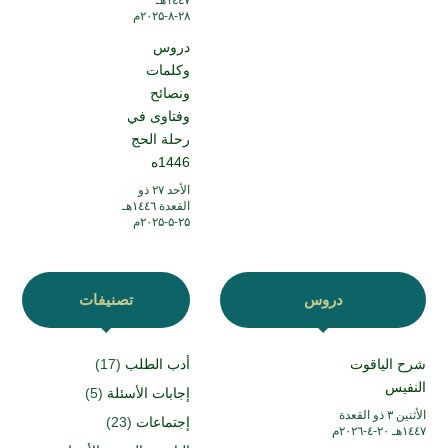
۱٤٤۷هـ
۲۸-۸-۲۰۲۵م
دروس
وكلمات
ونصائح
وفتاوى في
رحلة الحج
1446ه
الأحد ۲۷ ذو
القعدة ۱٤٤٦هـ
۲۵-۵-۲۰۲۵م
دروس
تصنيفات
شرح الياقوت
أدب الطلب
(17)
النفيس
إجابات الأسئلة
(5)
الأثنين ۳ ذو القعدة
إجتماعات
(23)
۱٤٤۷هـ ۲۰-٤-۲۰۲٦م