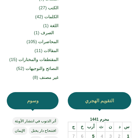
الكتب
(27)
الكلمات
(42)
اللغة
(1)
الصرف
(1)
المحاضرات
(105)
المقالات
(11)
المقتطفات والمختارات
(15)
النصائح والتوجيهات
(52)
غير مصنف
(8)
التقويم الهجري
وسوم
محرم 1441
أثر الذنوب في انتشار الأوبئة
س
د
ن
ث
أرب
خ
ج
افتتحاح دار يختل
الإيمان
7
6
5
4
3
2
1