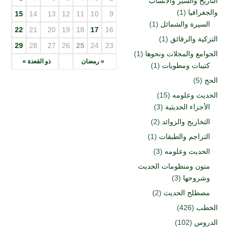
التاريخ والسير والأنساب
والجغرافيا
(1)
15
14
13
12
11
10
9
السيرة والشمائل
(1)
22
21
20
19
18
17
16
التزكية والرقائق
(1)
29
28
27
26
25
24
23
الجوامع والمجلات ونحوها
(1)
« رمضان
ذو القعدة »
كتيبات ومطويات
(1)
الحج
(5)
الحديث وعلومه
(15)
الأجزاء الحديثية
(3)
التخاريج والزوائد
(2)
التراجم والطبقات
(1)
الحديث وعلومه
(3)
متون ومنظومات الحديث
وشروحها
(3)
مصطلح الحديث
(2)
الخطب
(426)
الدروس
(102)