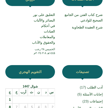
شرح كتاب الفتن من الجامع
التعليق على نور
الصحيح للوادعي
البصائر والألباب
في أحكام
شرح العقيدة الطحاوية
العبادات
والمعاملات
والحقوق والآداب
الخميس ۲۸ رجب
۱٤٤۵هـ ۸-۲-۲۰۲٤م
تصنيفات
التقويم الهجري
شوال 1447
أدب الطلب
(17)
س
د
ن
ث
أرب
خ
ج
إجابات الأسئلة
(5)
1
إجتماعات
(23)
8
7
6
5
4
3
2