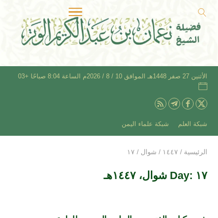
الأثنين 27 صفر 1448هـ الموافق 10 / 8 / 2026م الساعة 8:04 صباحًا +03
شبكة العلم
شبكة علماء اليمن
الرئيسية
/
۱٤٤۷
/
شوال
/
۱۷
Day: ۱۷ شوال، ۱٤٤۷هـ