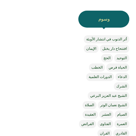
وسوم
أثر الذنوب في انتشار الأوبئة
افتتحاح دار يختل
الإيمان
التوحيد
الحج
الحياة فرص
الخطب
الدعاء
الدورات العلمية
الشرك
الشيخ عبد العزيز البرعي
الشيخ نعمان الوتر
الصلاة
الصيام
العشر
العقيدة
العمرة
الفتاوى
الفرائض
القادري
القران