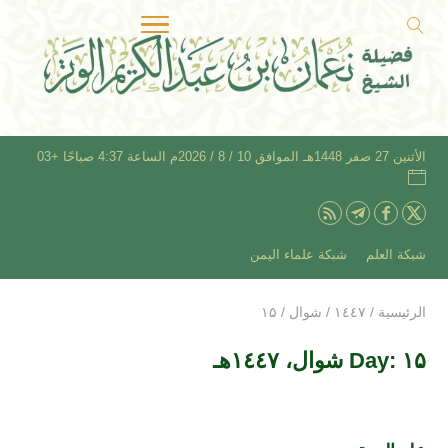
الأثنين 27 صفر 1448هـ الموافق 10 / 8 / 2026م الساعة 4:37 صباحًا +03
شبكة العلم
شبكة علماء اليمن
الرئيسية
/
۱٤٤۷
/
شوال
/
۱۵
Day: ۱۵ شوال، ۱٤٤۷هـ