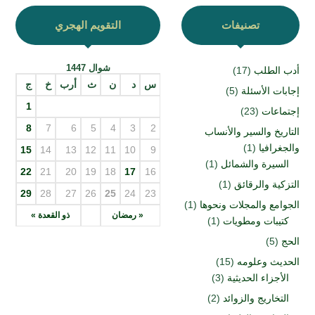
تصنيفات
التقويم الهجري
شوال 1447
أدب الطلب
(17)
س
د
ن
ث
أرب
خ
ج
إجابات الأسئلة
(5)
1
إجتماعات
(23)
8
7
6
5
4
3
2
التاريخ والسير والأنساب
والجغرافيا
(1)
15
14
13
12
11
10
9
السيرة والشمائل
(1)
22
21
20
19
18
17
16
التزكية والرقائق
(1)
29
28
27
26
25
24
23
الجوامع والمجلات ونحوها
(1)
« رمضان
ذو القعدة »
كتيبات ومطويات
(1)
الحج
(5)
الحديث وعلومه
(15)
الأجزاء الحديثية
(3)
التخاريج والزوائد
(2)