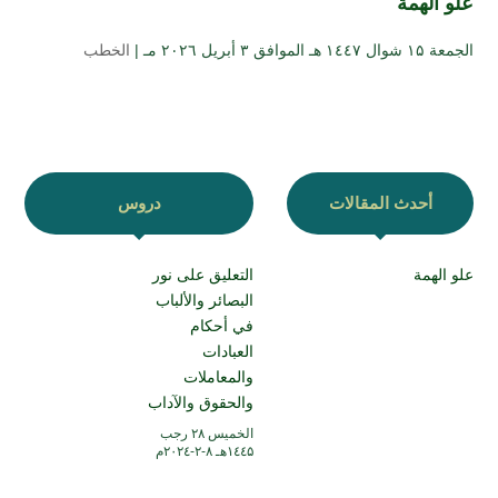
علو الهمة
الجمعة ۱۵ شوال ۱٤٤۷ هـ الموافق ۳ أبريل ۲۰۲٦ مـ |
الخطب
أحدث المقالات
دروس
علو الهمة
التعليق على نور
البصائر والألباب
في أحكام
العبادات
والمعاملات
والحقوق والآداب
الخميس ۲۸ رجب
۱٤٤۵هـ ۸-۲-۲۰۲٤م