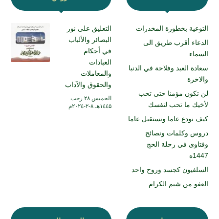
التوعية بخطورة المخدرات
التعليق على نور
البصائر والألباب
الدعاء أقرب طريق الى
في أحكام
السماء
العبادات
سعادة العبد وفلاحة في الدنبا
والمعاملات
والاخرة
والحقوق والآداب
لن تكون مؤمنا حتى تحب
الخميس ۲۸ رجب
لأخيك ما تحب لنفسك
۱٤٤۵هـ ۸-۲-۲۰۲٤م
كيف نودع عاما ونستقبل عاما
دروس وكلمات ونصائح
وفتاوى في رحلة الحج
1447ه
السلفيون كجسد وروح واحد
العفو من شيم الكرام