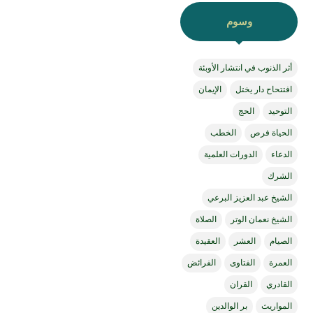
وسوم
أثر الذنوب في انتشار الأوبئة
افتتحاح دار يختل
الإيمان
التوحيد
الحج
الحياة فرص
الخطب
الدعاء
الدورات العلمية
الشرك
الشيخ عبد العزيز البرعي
الشيخ نعمان الوتر
الصلاة
الصيام
العشر
العقيدة
العمرة
الفتاوى
الفرائض
القادري
القران
المواريث
بر الوالدين