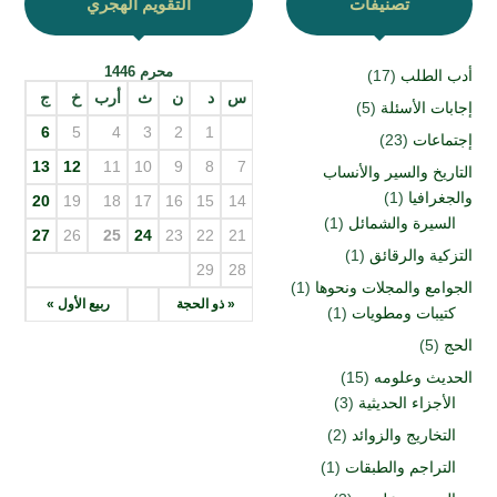
تصنيفات
التقويم الهجري
محرم 1446
أدب الطلب
(17)
س
د
ن
ث
أرب
خ
ج
إجابات الأسئلة
(5)
6
5
4
3
2
1
إجتماعات
(23)
13
12
11
10
9
8
7
التاريخ والسير والأنساب
والجغرافيا
(1)
20
19
18
17
16
15
14
السيرة والشمائل
(1)
27
26
25
24
23
22
21
التزكية والرقائق
(1)
29
28
الجوامع والمجلات ونحوها
(1)
« ذو الحجة
ربيع الأول »
كتيبات ومطويات
(1)
الحج
(5)
الحديث وعلومه
(15)
الأجزاء الحديثية
(3)
التخاريج والزوائد
(2)
التراجم والطبقات
(1)