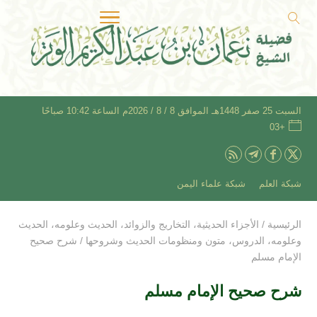
السبت 25 صفر 1448هـ الموافق 8 / 8 / 2026م الساعة 10:42 صباحًا
+03
شبكة العلم
شبكة علماء اليمن
الرئيسية
/
الأجزاء الحديثية
،
التخاريج والزوائد
،
الحديث وعلومه
،
الحديث
وعلومه
،
الدروس
،
متون ومنظومات الحديث وشروحها
/
شرح صحيح
الإمام مسلم
شرح صحيح الإمام مسلم