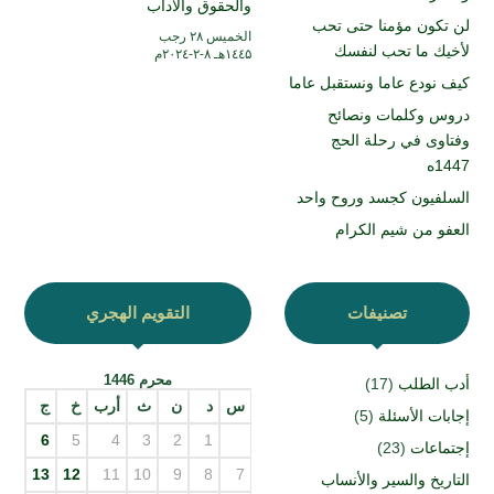
والحقوق والآداب
لن تكون مؤمنا حتى تحب
الخميس ۲۸ رجب
لأخيك ما تحب لنفسك
۱٤٤۵هـ ۸-۲-۲۰۲٤م
كيف نودع عاما ونستقبل عاما
دروس وكلمات ونصائح
وفتاوى في رحلة الحج
1447ه
السلفيون كجسد وروح واحد
العفو من شيم الكرام
تصنيفات
التقويم الهجري
محرم 1446
أدب الطلب
(17)
س
د
ن
ث
أرب
خ
ج
إجابات الأسئلة
(5)
6
5
4
3
2
1
إجتماعات
(23)
13
12
11
10
9
8
7
التاريخ والسير والأنساب