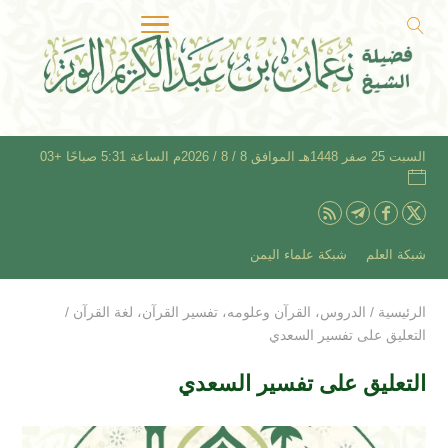
السبت 25 صفر 1448هـ الموافق 8 / 8 / 2026م الساعة 5:31 صباحًا +03
شبكة العلم
شبكة علماء اليمن
الرئيسية
/
الدروس
،
القرآن وعلومه
،
تفسير القرآن
،
لغة القرآن
/
التعليق على تفسير السعدي
التعليق على تفسير السعدي