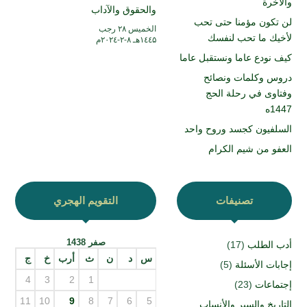
والاخرة
والحقوق والآداب
لن تكون مؤمنا حتى تحب
الخميس ۲۸ رجب
لأخيك ما تحب لنفسك
۱٤٤۵هـ ۸-۲-۲۰۲٤م
كيف نودع عاما ونستقبل عاما
دروس وكلمات ونصائح
وفتاوى في رحلة الحج
1447ه
السلفيون كجسد وروح واحد
العفو من شيم الكرام
تصنيفات
التقويم الهجري
صفر 1438
أدب الطلب
(17)
س
د
ن
ث
أرب
خ
ج
إجابات الأسئلة
(5)
4
3
2
1
إجتماعات
(23)
11
10
9
8
7
6
5
التاريخ والسير والأنساب