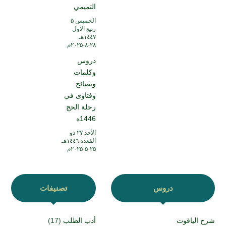
التميمي
الخميس ۵
ربيع الأول
۱٤٤۷هـ
۲۸-۸-۲۰۲۵م
دروس
وكلمات
ونصائح
وفتاوى في
رحلة الحج
1446ه
الأحد ۲۷ ذو
القعدة ۱٤٤٦هـ
۲۵-۵-۲۰۲۵م
دروس
تصنيفات
شرح الياقوت
أدب الطلب
(17)