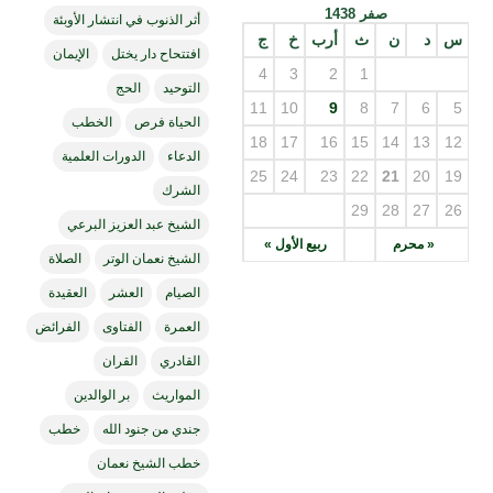
صفر 1438
أثر الذنوب في انتشار الأوبئة
س
د
ن
ث
أرب
خ
ج
افتتحاح دار يختل
الإيمان
4
3
2
1
التوحيد
الحج
11
10
9
8
7
6
5
الحياة فرص
الخطب
18
17
16
15
14
13
12
الدعاء
الدورات العلمية
25
24
23
22
21
20
19
الشرك
29
28
27
26
الشيخ عبد العزيز البرعي
« محرم
ربيع الأول »
الشيخ نعمان الوتر
الصلاة
الصيام
العشر
العقيدة
العمرة
الفتاوى
الفرائض
القادري
القران
المواريث
بر الوالدين
جندي من جنود الله
خطب
خطب الشيخ نعمان