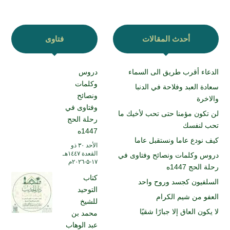
أحدث المقالات
فتاوى
الدعاء أقرب طريق الى السماء
دروس
وكلمات
سعادة العبد وفلاحة في الدنبا
ونصائح
والاخرة
وفتاوى في
لن تكون مؤمنا حتى تحب لأخيك ما
رحلة الحج
تحب لنفسك
1447ه
كيف نودع عاما ونستقبل عاما
الأحد ۳۰ ذو
القعدة ۱٤٤۷هـ
دروس وكلمات ونصائح وفتاوى في
۱۷-۵-۲۰۲٦م
رحلة الحج 1447ه
كتاب
السلفيون كجسد وروح واحد
التوحيد
العفو من شيم الكرام
للشيخ
لا يكون العاق إلا جبارًا شقيًا
محمد بن
عبد الوهاب