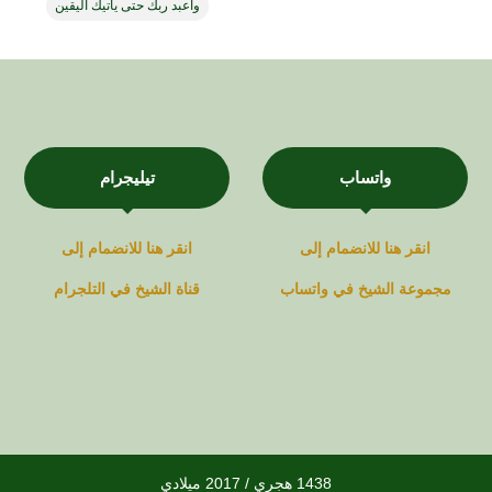
واعبد ربك حتى يأتيك اليقين
واتساب
تيليجرام
انقر هنا للانضمام إلى
انقر هنا للانضمام إلى
مجموعة
الشيخ في
واتساب
قناة
الشيخ في
التلجرام
1438 هجري / 2017 ميلادي