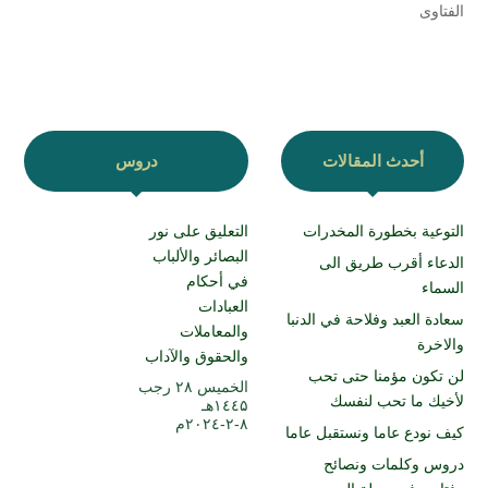
الفتاوى
أحدث المقالات
دروس
التوعية بخطورة المخدرات
التعليق على نور
البصائر والألباب
الدعاء أقرب طريق الى
في أحكام
السماء
العبادات
سعادة العبد وفلاحة في الدنبا
والمعاملات
والاخرة
والحقوق والآداب
لن تكون مؤمنا حتى تحب
الخميس ۲۸ رجب
لأخيك ما تحب لنفسك
۱٤٤۵هـ
۸-۲-۲۰۲٤م
كيف نودع عاما ونستقبل عاما
دروس وكلمات ونصائح