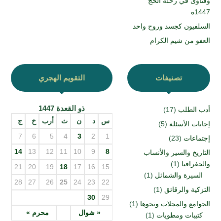
وفتاوى في رحلة الحج
1447ه
السلفيون كجسد وروح واحد
العفو من شيم الكرام
تصنيفات
التقويم الهجري
ذو القعدة 1447
أدب الطلب
(17)
س
د
ن
ث
أرب
خ
ج
إجابات الأسئلة
(5)
7
6
5
4
3
2
1
إجتماعات
(23)
14
13
12
11
10
9
8
التاريخ والسير والأنساب
والجغرافيا
(1)
21
20
19
18
17
16
15
السيرة والشمائل
(1)
28
27
26
25
24
23
22
التزكية والرقائق
(1)
30
29
الجوامع والمجلات ونحوها
(1)
« شوال
محرم »
كتيبات ومطويات
(1)