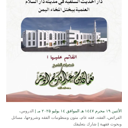
الأثنين ۱۹ محرم ۱٤٤۷ هـ الموافق ۱٤ يوليو ۲۰۲۵ مـ |
الدروس
،
الفرائض
،
الفقه
،
فقه عام
،
متون ومنظومات الفقه وشروحها
،
مسائل
وبحوث فقهية
|
شارك بتعليقك