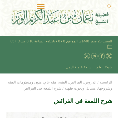
السبت 25 صفر 1448هـ الموافق 8 / 8 / 2026م الساعة 8:10 صباحًا +03
شبكة العلم
شبكة علماء اليمن
الرئيسية
/
الدروس
،
الفرائض
،
الفقه
،
فقه عام
،
متون ومنظومات الفقه
وشروحها
،
مسائل وبحوث فقهية
/
شرح اللمعة في الفرائض
شرح اللمعة في الفرائض