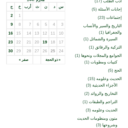
أدب الطلب
(17)
س
د
ن
ث
أرب
خ
ج
إجابات الأسئلة
(5)
2
1
إجتماعات
(23)
9
8
7
6
5
4
3
التاريخ والسير والأنساب
والجغرافيا
(1)
16
15
14
13
12
11
10
السيرة والشمائل
(1)
23
22
21
20
19
18
17
التزكية والرقائق
(1)
30
29
28
27
26
25
24
الجوامع والمجلات ونحوها
(1)
« ذو الحجة
صفر »
كتيبات ومطويات
(1)
الحج
(5)
الحديث وعلومه
(15)
الأجزاء الحديثية
(3)
التخاريج والزوائد
(2)
التراجم والطبقات
(1)
الحديث وعلومه
(3)
متون ومنظومات الحديث
وشروحها
(3)