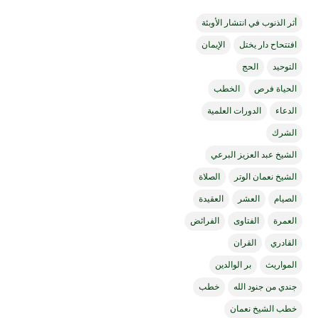
أثر الذنوب في انتشار الأوبئة
افتتحاح دار يختل
الإيمان
التوحيد
الحج
الحياة فرص
الخطب
الدعاء
الدورات العلمية
الشرك
الشيخ عبد العزيز البرعي
الشيخ نعمان الوتر
الصلاة
الصيام
العشر
العقيدة
العمرة
الفتاوى
الفرائض
القادري
القران
المواريث
بر الوالدين
جندي من جنود الله
خطب
خطب الشيخ نعمان