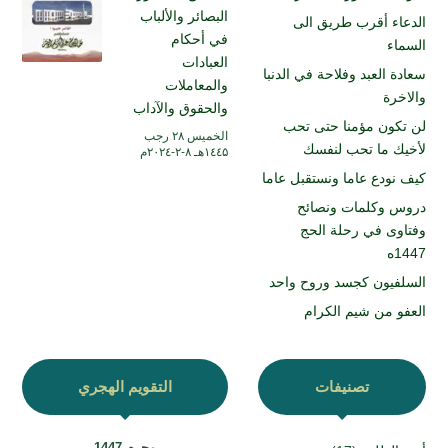
البصائر والألباب
الدعاء أقرب طريق الى
في أحكام
السماء
العبادات
سعادة العبد وفلاحة في الدنبا
والمعاملات
والاخرة
والحقوق والآداب
لن تكون مؤمنا حتى تحب
الخميس ۲۸ رجب
لأخيك ما تحب لنفسك
۱٤٤۵هـ ۸-۲-۲۰۲٤م
كيف نودع عاما ونستقبل عاما
دروس وكلمات ونصائح
وفتاوى في رحلة الحج
1447ه
السلفيون كجسد وروح واحد
العفو من شيم الكرام
تصنيفات
التقويم الهجري
محرم 1447