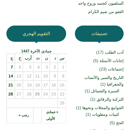
السلفيون كجسد وروح واحد
العفو من شيم الكرام
تصنيفات
التقويم الهجري
جمادى الآخرة 1447
أدب الطلب
(17)
س
د
ن
ث
أرب
خ
ج
إجابات الأسئلة
(5)
7
6
5
4
3
2
1
إجتماعات
(23)
14
13
12
11
10
9
8
التاريخ والسير والأنساب
والجغرافيا
(1)
21
20
19
18
17
16
15
السيرة والشمائل
(1)
28
27
26
25
24
23
22
التزكية والرقائق
(1)
29
الجوامع والمجلات ونحوها
(1)
« جمادى
كتيبات ومطويات
(1)
رجب »
الأولى
الحج
(5)