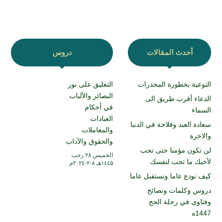
أحدث المقالات
دروس
التوعية بخطورة المخدرات
التعليق على نور
البصائر والألباب
الدعاء أقرب طريق الى
في أحكام
السماء
العبادات
سعادة العبد وفلاحة في الدنبا
والمعاملات
والاخرة
والحقوق والآداب
لن تكون مؤمنا حتى تحب
الخميس ۲۸ رجب
لأخيك ما تحب لنفسك
۱٤٤۵هـ ۸-۲-۲۰۲٤م
كيف نودع عاما ونستقبل عاما
دروس وكلمات ونصائح
وفتاوى في رحلة الحج
1447ه