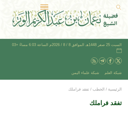
السبت 25 صفر 1448هـ الموافق 8 / 8 / 2026م الساعة 6:03 مساءً +03
شبكة العلم
شبكة علماء اليمن
الرئيسية
/
الخطب
/
تفقد فراملك
تفقد فراملك