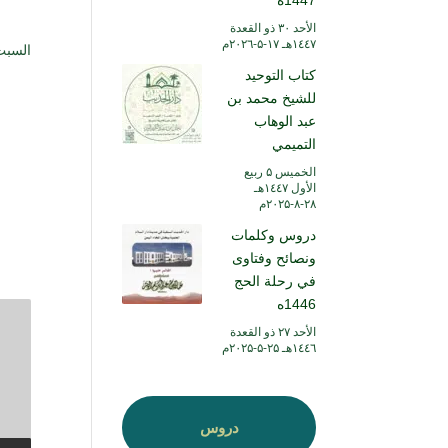
1447ه
الأحد ۳۰ ذو القعدة
۱٤٤۷هـ ۱۷-۵-۲۰۲٦م
السبت ۱٤ ربيع الأول ۱٤٤۷ هـ الموافق ٦ سب
كتاب التوحيد
للشيخ محمد بن
عبد الوهاب
التميمي
الخميس ۵ ربيع
الأول ۱٤٤۷هـ
۲۸-۸-۲۰۲۵م
دروس وكلمات
ونصائح وفتاوى
في رحلة الحج
1446ه
الأحد ۲۷ ذو القعدة
۱٤٤٦هـ ۲۵-۵-۲۰۲۵م
دروس