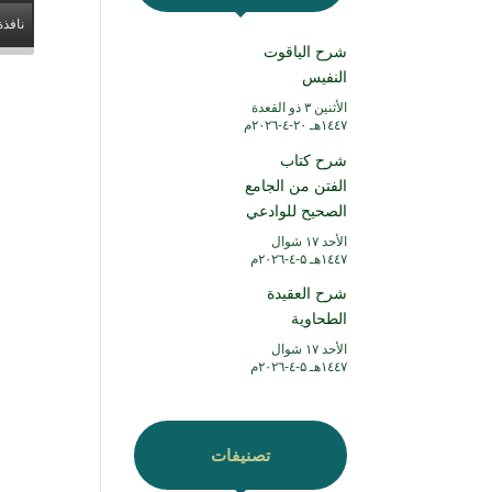
نافذة
شرح الياقوت
النفيس
الأثنين ۳ ذو القعدة
۱٤٤۷هـ ۲۰-٤-۲۰۲٦م
شرح كتاب
الفتن من الجامع
الصحيح للوادعي
الأحد ۱۷ شوال
۱٤٤۷هـ ۵-٤-۲۰۲٦م
شرح العقيدة
الطحاوية
الأحد ۱۷ شوال
۱٤٤۷هـ ۵-٤-۲۰۲٦م
تصنيفات