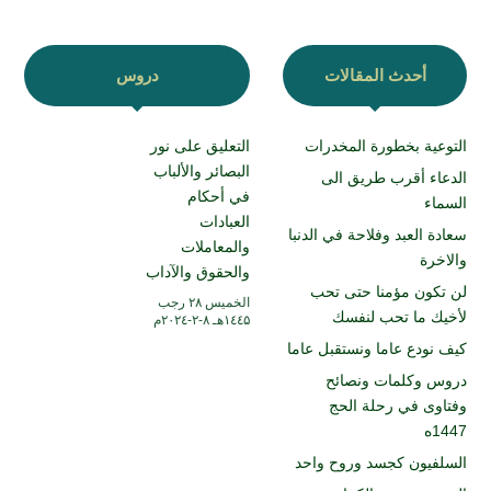
أحدث المقالات
دروس
التوعية بخطورة المخدرات
التعليق على نور
البصائر والألباب
الدعاء أقرب طريق الى
في أحكام
السماء
العبادات
سعادة العبد وفلاحة في الدنبا
والمعاملات
والاخرة
والحقوق والآداب
لن تكون مؤمنا حتى تحب
الخميس ۲۸ رجب
لأخيك ما تحب لنفسك
۱٤٤۵هـ ۸-۲-۲۰۲٤م
كيف نودع عاما ونستقبل عاما
دروس وكلمات ونصائح
وفتاوى في رحلة الحج
1447ه
السلفيون كجسد وروح واحد