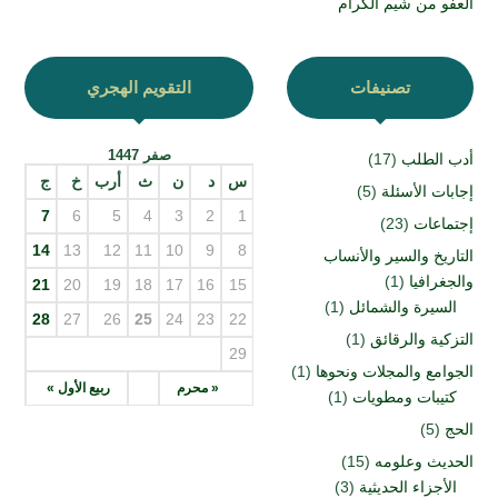
العفو من شيم الكرام
تصنيفات
التقويم الهجري
صفر 1447
أدب الطلب
(17)
س
د
ن
ث
أرب
خ
ج
إجابات الأسئلة
(5)
7
6
5
4
3
2
1
إجتماعات
(23)
14
13
12
11
10
9
8
التاريخ والسير والأنساب
والجغرافيا
(1)
21
20
19
18
17
16
15
السيرة والشمائل
(1)
28
27
26
25
24
23
22
التزكية والرقائق
(1)
29
الجوامع والمجلات ونحوها
(1)
« محرم
ربيع الأول »
كتيبات ومطويات
(1)
الحج
(5)
الحديث وعلومه
(15)
الأجزاء الحديثية
(3)