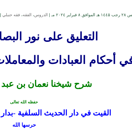
۸ فبراير ۲۰۲٤ مـ |
الدروس
،
الفقه
،
فقه حنبلي
|
التعليق على نور البصائ
ي أحكام العبادات والمعاملا
شرح شيخنا نعمان بن عبد ا
حفظه الله تعالى
القيت في دار الحديث السلفية -بدار 
حرسها الله