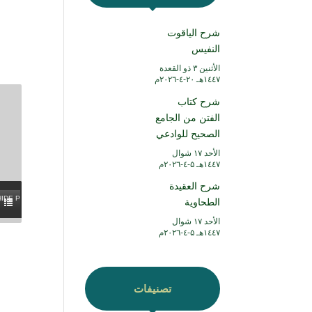
شرح الياقوت
النفيس
الأثنين ۳ ذو القعدة
۱٤٤۷هـ ۲۰-٤-۲۰۲٦م
شرح كتاب
الفتن من الجامع
الصحيح للوادعي
الأحد ۱۷ شوال
۱٤٤۷هـ ۵-٤-۲۰۲٦م
شرح العقيدة
HIDE PLAYLIST
الطحاوية
الأحد ۱۷ شوال
۱٤٤۷هـ ۵-٤-۲۰۲٦م
تصنيفات