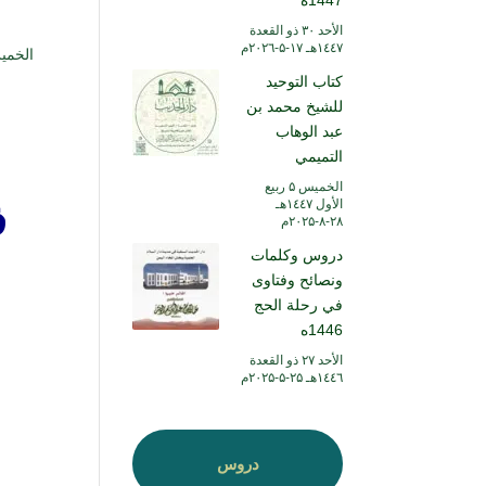
1447ه
الأحد ۳۰ ذو القعدة
۱٤٤۷هـ ۱۷-۵-۲۰۲٦م
الخميس ۲۸ رجب ۱٤٤۵ هـ الموافق 
كتاب التوحيد
للشيخ محمد بن
عبد الوهاب
التميمي
الخميس ۵ ربيع
الأول ۱٤٤۷هـ
ف
۲۸-۸-۲۰۲۵م
دروس وكلمات
ونصائح وفتاوى
في رحلة الحج
1446ه
الأحد ۲۷ ذو القعدة
۱٤٤٦هـ ۲۵-۵-۲۰۲۵م
دروس