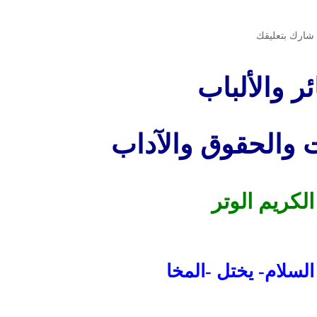
شارك بتعليقك
ر والألباب
ت والحقوق والآداب
لكريم الوتر
السلام- يختل -المخا