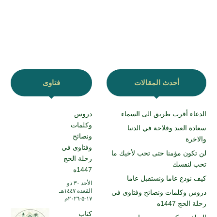
أحدث المقالات
فتاوى
الدعاء أقرب طريق الى السماء
دروس
وكلمات
سعادة العبد وفلاحة في الدنبا
ونصائح
والاخرة
وفتاوى في
لن تكون مؤمنا حتى تحب لأخيك ما
رحلة الحج
تحب لنفسك
1447ه
كيف نودع عاما ونستقبل عاما
الأحد ۳۰ ذو
القعدة ۱٤٤۷هـ
دروس وكلمات ونصائح وفتاوى في
۱۷-۵-۲۰۲٦م
رحلة الحج 1447ه
كتاب