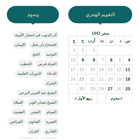
التقويم الهجري
وسوم
صفر 1443
أثر الذنوب في انتشار الأوبئة
س
د
ن
ث
أرب
خ
ج
افتتحاح دار يختل
الإيمان
3
2
1
التوحيد
الحج
10
9
8
7
6
5
4
الحياة فرص
الخطب
17
16
15
14
13
12
11
الدعاء
الدورات العلمية
24
23
22
21
20
19
18
الشرك
30
29
28
27
26
25
الشيخ عبد العزيز البرعي
« محرم
ربيع الأول »
الشيخ نعمان الوتر
الصلاة
الصيام
العشر
العقيدة
العمرة
الفتاوى
الفرائض
القادري
القران