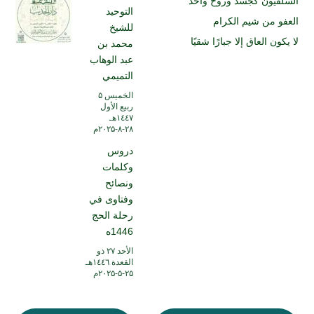
السلفيون كجسد وروح واحد
التوحيد
العفو من شيم الكرام
للشيخ
لا يكون العاق إلا جبارًا شقيًا
محمد بن
عبد الوهاب
التميمي
الخميس ۵
ربيع الأول
۱٤٤۷هـ
۲۸-۸-۲۰۲۵م
دروس
وكلمات
ونصائح
وفتاوى في
رحلة الحج
1446ه
الأحد ۲۷ ذو
القعدة ۱٤٤٦هـ
۲۵-۵-۲۰۲۵م