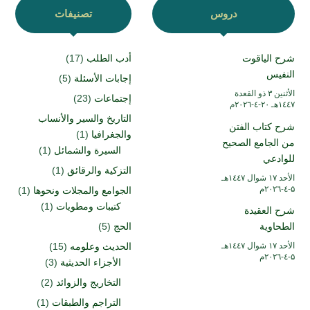
دروس
تصنيفات
شرح الياقوت
أدب الطلب
(17)
النفيس
إجابات الأسئلة
(5)
الأثنين ۳ ذو القعدة
إجتماعات
(23)
۱٤٤۷هـ ۲۰-٤-۲۰۲٦م
التاريخ والسير والأنساب
شرح كتاب الفتن
والجغرافيا
(1)
من الجامع الصحيح
السيرة والشمائل
(1)
للوادعي
التزكية والرقائق
(1)
الأحد ۱۷ شوال ۱٤٤۷هـ
۵-٤-۲۰۲٦م
الجوامع والمجلات ونحوها
(1)
كتيبات ومطويات
(1)
شرح العقيدة
الطحاوية
الحج
(5)
الأحد ۱۷ شوال ۱٤٤۷هـ
الحديث وعلومه
(15)
۵-٤-۲۰۲٦م
الأجزاء الحديثية
(3)
التخاريج والزوائد
(2)
التراجم والطبقات
(1)