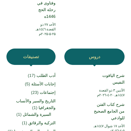
وفتاوى في
رحلة الحج
1446ه
الأحد ۲۷ ذو
القعدة ۱٤٤٦هـ
۲۵-۵-۲۰۲۵م
دروس
تصنيفات
شرح الياقوت
أدب الطلب
(17)
النفيس
إجابات الأسئلة
(5)
الأثنين ۳ ذو القعدة
إجتماعات
(23)
۱٤٤۷هـ ۲۰-٤-۲۰۲٦م
التاريخ والسير والأنساب
شرح كتاب الفتن
والجغرافيا
(1)
من الجامع الصحيح
السيرة والشمائل
(1)
للوادعي
التزكية والرقائق
(1)
الأحد ۱۷ شوال ۱٤٤۷هـ
۵-٤-۲۰۲٦م