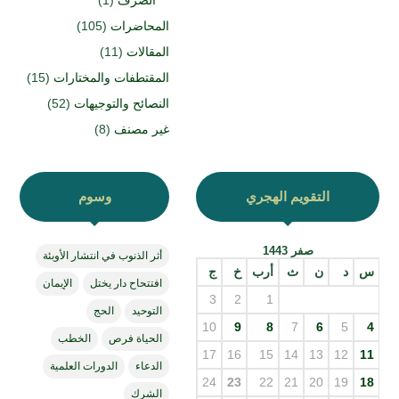
الصرف
(1)
المحاضرات
(105)
المقالات
(11)
المقتطفات والمختارات
(15)
النصائح والتوجيهات
(52)
غير مصنف
(8)
التقويم الهجري
وسوم
صفر 1443
أثر الذنوب في انتشار الأوبئة
س
د
ن
ث
أرب
خ
ج
افتتحاح دار يختل
الإيمان
3
2
1
التوحيد
الحج
10
9
8
7
6
5
4
الحياة فرص
الخطب
17
16
15
14
13
12
11
الدعاء
الدورات العلمية
24
23
22
21
20
19
18
الشرك