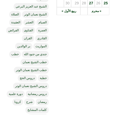
30
29
28
27
26
25
الشيخ عبد العزيز البرعي
« محرم
ربيع الأول »
الشيخ نعمان الوتر
الصلاة
الصيام
العشر
العقيدة
العمرة
الفتاوى
الفرائض
القادري
القران
المواريث
بر الوالدين
جندي من جنود الله
خطب
خطب الشيخ نعمان
خطب الشيخ نعمان الوتر
خطبة
دروس الحج
دروس الشيخ نعمان الوتر
دروس رمضانية
دورة علمية
رمضان
شرح
كرونا
كلمات المشايخ