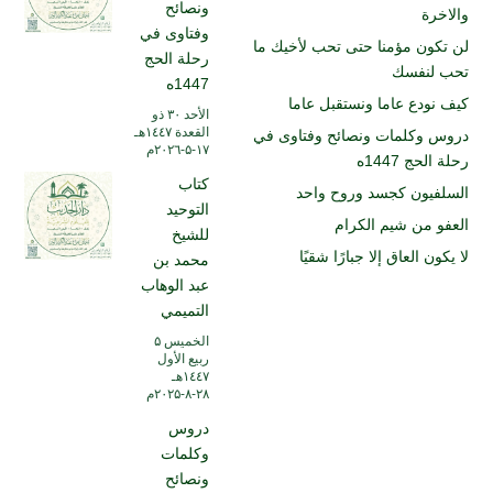
ونصائح
والاخرة
وفتاوى في
لن تكون مؤمنا حتى تحب لأخيك ما
رحلة الحج
تحب لنفسك
1447ه
كيف نودع عاما ونستقبل عاما
الأحد ۳۰ ذو
القعدة ۱٤٤۷هـ
دروس وكلمات ونصائح وفتاوى في
۱۷-۵-۲۰۲٦م
رحلة الحج 1447ه
كتاب
السلفيون كجسد وروح واحد
التوحيد
العفو من شيم الكرام
للشيخ
لا يكون العاق إلا جبارًا شقيًا
محمد بن
عبد الوهاب
التميمي
الخميس ۵
ربيع الأول
۱٤٤۷هـ
۲۸-۸-۲۰۲۵م
دروس
وكلمات
ونصائح