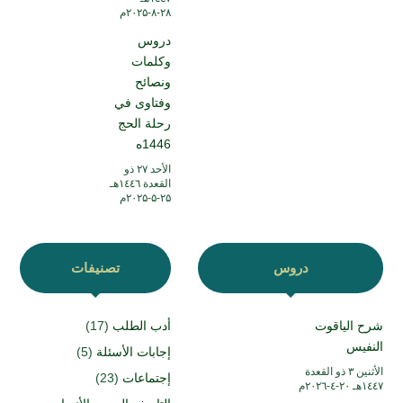
۲۸-۸-۲۰۲۵م
دروس
وكلمات
ونصائح
وفتاوى في
رحلة الحج
1446ه
الأحد ۲۷ ذو
القعدة ۱٤٤٦هـ
۲۵-۵-۲۰۲۵م
دروس
تصنيفات
شرح الياقوت
أدب الطلب
(17)
النفيس
إجابات الأسئلة
(5)
الأثنين ۳ ذو القعدة
إجتماعات
(23)
۱٤٤۷هـ ۲۰-٤-۲۰۲٦م