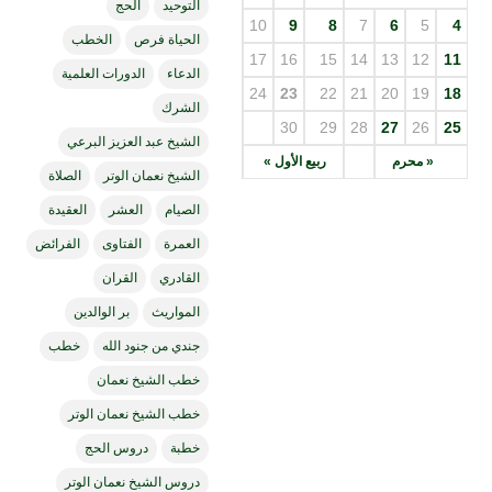
التوحيد
الحج
10
9
8
7
6
5
4
الحياة فرص
الخطب
17
16
15
14
13
12
11
الدعاء
الدورات العلمية
24
23
22
21
20
19
18
الشرك
30
29
28
27
26
25
الشيخ عبد العزيز البرعي
« محرم
ربيع الأول »
الشيخ نعمان الوتر
الصلاة
الصيام
العشر
العقيدة
العمرة
الفتاوى
الفرائض
القادري
القران
المواريث
بر الوالدين
جندي من جنود الله
خطب
خطب الشيخ نعمان
خطب الشيخ نعمان الوتر
خطبة
دروس الحج
دروس الشيخ نعمان الوتر