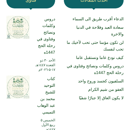
أحدث المقالات
فتاوى
الدعاء أقرب طريق الى السماء
دروس
وكلمات
سعادة العبد وفلاحة في الدنبا
ونصائح
والاخرة
وفتاوى في
لن تكون مؤمنا حتى تحب لأخيك ما
رحلة الحج
تحب لنفسك
1447ه
كيف نودع عاما ونستقبل عاما
الأحد ۳۰ ذو
القعدة ۱٤٤۷هـ
دروس وكلمات ونصائح وفتاوى في
۱۷-۵-۲۰۲٦م
رحلة الحج 1447ه
كتاب
السلفيون كجسد وروح واحد
التوحيد
العفو من شيم الكرام
للشيخ
لا يكون العاق إلا جبارًا شقيًا
محمد بن
عبد الوهاب
التميمي
الخميس ۵
ربيع الأول
۱٤٤۷هـ