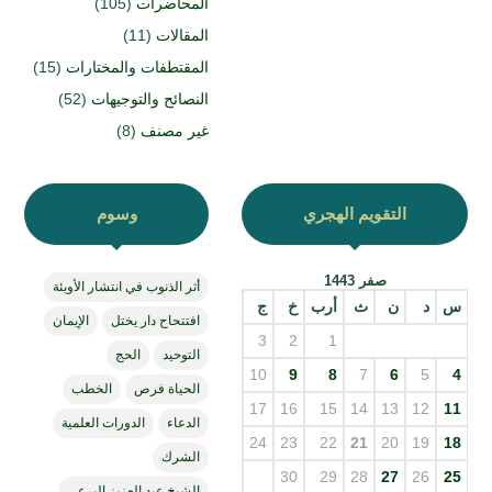
المحاضرات
(105)
المقالات
(11)
المقتطفات والمختارات
(15)
النصائح والتوجيهات
(52)
غير مصنف
(8)
التقويم الهجري
وسوم
صفر 1443
أثر الذنوب في انتشار الأوبئة
س
د
ن
ث
أرب
خ
ج
افتتحاح دار يختل
الإيمان
3
2
1
التوحيد
الحج
10
9
8
7
6
5
4
الحياة فرص
الخطب
17
16
15
14
13
12
11
الدعاء
الدورات العلمية
24
23
22
21
20
19
18
الشرك
30
29
28
27
26
25
الشيخ عبد العزيز البرعي