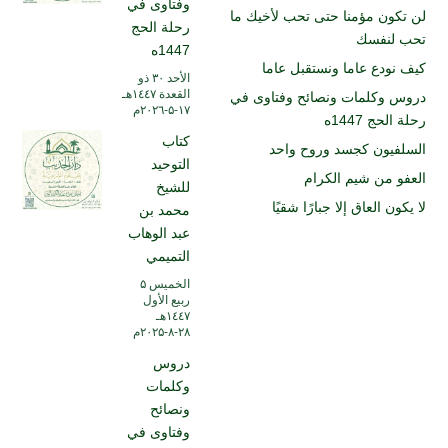
وفتاوى في
لن تكون مؤمنا حتى تحب لأخيك ما
رحلة الحج
تحب لنفسك
1447ه
كيف نودع عاما ونستقبل عاما
الأحد ۳۰ ذو
القعدة ۱٤٤۷هـ
دروس وكلمات ونصائح وفتاوى في
۱۷-۵-۲۰۲٦م
رحلة الحج 1447ه
كتاب
السلفيون كجسد وروح واحد
التوحيد
العفو من شيم الكرام
للشيخ
لا يكون العاق إلا جبارًا شقيًا
محمد بن
عبد الوهاب
التميمي
الخميس ۵
ربيع الأول
۱٤٤۷هـ
۲۸-۸-۲۰۲۵م
دروس
وكلمات
ونصائح
وفتاوى في