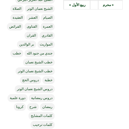
« محرم
ربيع الأول »
الشيخ نعمان الوتر
الصلاة
الصيام
العشر
العقيدة
العمرة
الفتاوى
الفرائض
القادري
القران
المواريث
بر الوالدين
جندي من جنود الله
خطب
خطب الشيخ نعمان
خطب الشيخ نعمان الوتر
خطبة
دروس الحج
دروس الشيخ نعمان الوتر
دروس رمضانية
دورة علمية
رمضان
شرح
كرونا
كلمات المشايخ
كلمات ترحيب