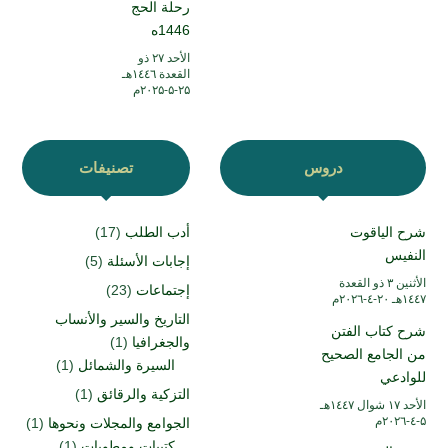
رحلة الحج
1446ه
الأحد ۲۷ ذو
القعدة ۱٤٤٦هـ
۲۵-۵-۲۰۲۵م
دروس
تصنيفات
شرح الياقوت
أدب الطلب
(17)
النفيس
إجابات الأسئلة
(5)
الأثنين ۳ ذو القعدة
إجتماعات
(23)
۱٤٤۷هـ ۲۰-٤-۲۰۲٦م
التاريخ والسير والأنساب
شرح كتاب الفتن
والجغرافيا
(1)
من الجامع الصحيح
السيرة والشمائل
(1)
للوادعي
التزكية والرقائق
(1)
الأحد ۱۷ شوال ۱٤٤۷هـ
۵-٤-۲۰۲٦م
الجوامع والمجلات ونحوها
(1)
كتيبات ومطويات
(1)