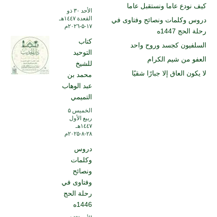
كيف نودع عاما ونستقبل عاما
الأحد ۳۰ ذو
القعدة ۱٤٤۷هـ
دروس وكلمات ونصائح وفتاوى في
۱۷-۵-۲۰۲٦م
رحلة الحج 1447ه
كتاب
السلفيون كجسد وروح واحد
التوحيد
العفو من شيم الكرام
للشيخ
لا يكون العاق إلا جبارًا شقيًا
محمد بن
عبد الوهاب
التميمي
الخميس ۵
ربيع الأول
۱٤٤۷هـ
۲۸-۸-۲۰۲۵م
دروس
وكلمات
ونصائح
وفتاوى في
رحلة الحج
1446ه