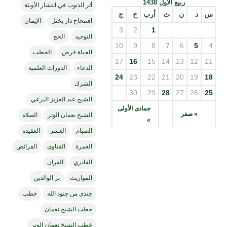
ربيع الأول 1438
أثر الذنوب في انتشار الأوبئة
س
د
ن
ث
أرب
خ
ج
افتتحاح دار يختل
الإيمان
3
2
1
التوحيد
الحج
10
9
8
7
6
5
4
الحياة فرص
الخطب
17
16
15
14
13
12
11
الدعاء
الدورات العلمية
24
23
22
21
20
19
18
الشرك
30
29
28
27
26
25
الشيخ عبد العزيز البرعي
جمادى الأولى
« صفر
الشيخ نعمان الوتر
الصلاة
»
الصيام
العشر
العقيدة
العمرة
الفتاوى
الفرائض
القادري
القران
المواريث
بر الوالدين
جندي من جنود الله
خطب
خطب الشيخ نعمان
خطب الشيخ نعمان الوتر