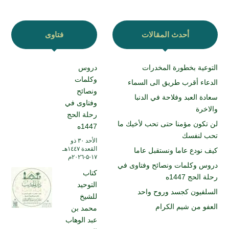
أحدث المقالات
فتاوى
التوعية بخطورة المخدرات
دروس
وكلمات
الدعاء أقرب طريق الى السماء
ونصائح
سعادة العبد وفلاحة في الدنبا
وفتاوى في
والاخرة
رحلة الحج
لن تكون مؤمنا حتى تحب لأخيك ما
1447ه
تحب لنفسك
الأحد ۳۰ ذو
القعدة ۱٤٤۷هـ
كيف نودع عاما ونستقبل عاما
۱۷-۵-۲۰۲٦م
دروس وكلمات ونصائح وفتاوى في
كتاب
رحلة الحج 1447ه
التوحيد
السلفيون كجسد وروح واحد
للشيخ
العفو من شيم الكرام
محمد بن
عبد الوهاب