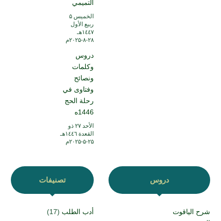
التميمي
الخميس ۵
ربيع الأول
۱٤٤۷هـ
۲۸-۸-۲۰۲۵م
دروس
وكلمات
ونصائح
وفتاوى في
رحلة الحج
1446ه
الأحد ۲۷ ذو
القعدة ۱٤٤٦هـ
۲۵-۵-۲۰۲۵م
دروس
تصنيفات
شرح الياقوت
أدب الطلب
(17)