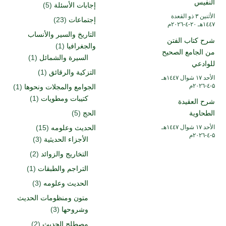
النفيس
إجابات الأسئلة
(5)
الأثنين ۳ ذو القعدة
إجتماعات
(23)
۱٤٤۷هـ ۲۰-٤-۲۰۲٦م
التاريخ والسير والأنساب
شرح كتاب الفتن
والجغرافيا
(1)
من الجامع الصحيح
السيرة والشمائل
(1)
للوادعي
التزكية والرقائق
(1)
الأحد ۱۷ شوال ۱٤٤۷هـ
۵-٤-۲۰۲٦م
الجوامع والمجلات ونحوها
(1)
كتيبات ومطويات
(1)
شرح العقيدة
الطحاوية
الحج
(5)
الأحد ۱۷ شوال ۱٤٤۷هـ
الحديث وعلومه
(15)
۵-٤-۲۰۲٦م
الأجزاء الحديثية
(3)
التخاريج والزوائد
(2)
التراجم والطبقات
(1)
الحديث وعلومه
(3)
متون ومنظومات الحديث
وشروحها
(3)
مصطلح الحديث
(2)