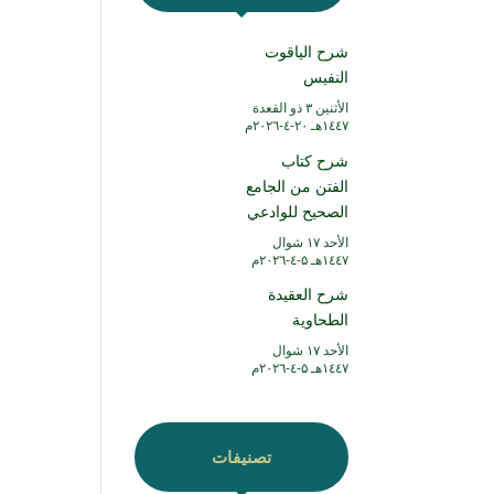
شرح الياقوت
النفيس
الأثنين ۳ ذو القعدة
۱٤٤۷هـ ۲۰-٤-۲۰۲٦م
شرح كتاب
الفتن من الجامع
الصحيح للوادعي
الأحد ۱۷ شوال
۱٤٤۷هـ ۵-٤-۲۰۲٦م
شرح العقيدة
الطحاوية
الأحد ۱۷ شوال
۱٤٤۷هـ ۵-٤-۲۰۲٦م
تصنيفات