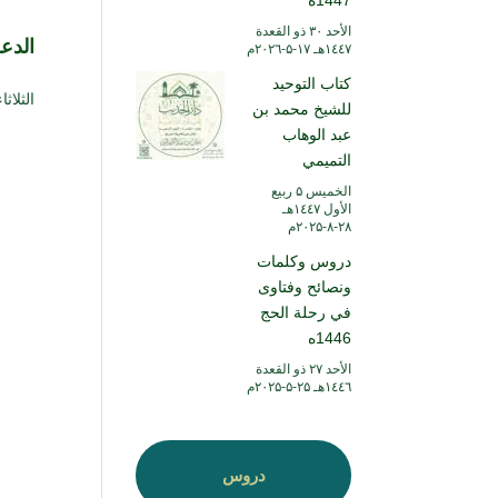
1447ه
الأحد ۳۰ ذو القعدة
الدع
۱٤٤۷هـ ۱۷-۵-۲۰۲٦م
كتاب التوحيد
الثلاثاء ۲۵ رمضان ۱٤۳۸ هـ الموافق ۲۰ يونيو
للشيخ محمد بن
عبد الوهاب
التميمي
الخميس ۵ ربيع
الأول ۱٤٤۷هـ
۲۸-۸-۲۰۲۵م
دروس وكلمات
ونصائح وفتاوى
في رحلة الحج
1446ه
الأحد ۲۷ ذو القعدة
۱٤٤٦هـ ۲۵-۵-۲۰۲۵م
دروس