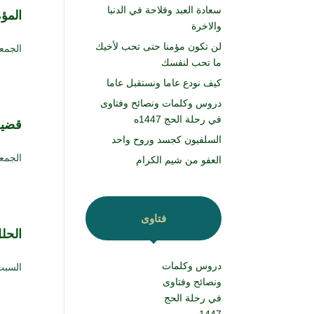
سعادة العبد وفلاحة في الدنبا
المؤ
والاخرة
لن تكون مؤمنا حتى تحب لأخيك
الجمعة ۲ جمادى الأولى ۱٤۳۹ هـ الموافق ۱۹
ما تحب لنفسك
كيف نودع عاما ونستقبل عاما
دروس وكلمات ونصائح وفتاوى
في رحلة الحج 1447ه
قضية
السلفيون كجسد وروح واحد
الجمعة ۲۵ ربيع الثاني ۱٤۳۹ هـ الموافق ۱۲
العفو من شيم الكرام
فتاوى
الحلل
دروس وكلمات
السبت ۳ محرم ۱٤۳۹ هـ الموافق ۲۳ سبتم
ونصائح وفتاوى
في رحلة الحج