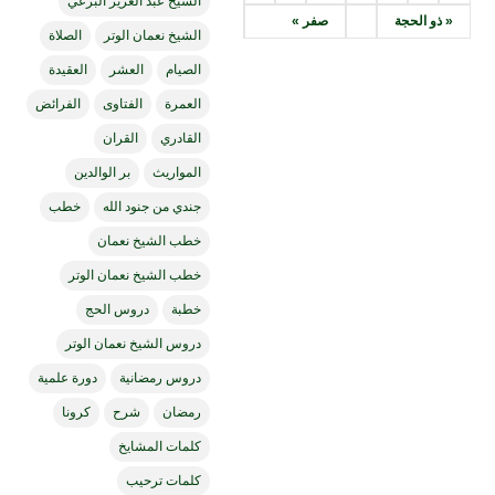
الشيخ عبد العزيز البرعي
« ذو الحجة
صفر »
الشيخ نعمان الوتر
الصلاة
الصيام
العشر
العقيدة
العمرة
الفتاوى
الفرائض
القادري
القران
المواريث
بر الوالدين
جندي من جنود الله
خطب
خطب الشيخ نعمان
خطب الشيخ نعمان الوتر
خطبة
دروس الحج
دروس الشيخ نعمان الوتر
دروس رمضانية
دورة علمية
رمضان
شرح
كرونا
كلمات المشايخ
كلمات ترحيب