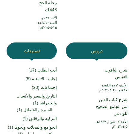
رحلة الحج
1446ه
الأحد ۲۷ ذو
القعدة ۱٤٤٦هـ
۲۵-۵-۲۰۲۵م
دروس
تصنيفات
شرح الياقوت
أدب الطلب
(17)
النفيس
إجابات الأسئلة
(5)
الأثنين ۳ ذو القعدة
إجتماعات
(23)
۱٤٤۷هـ ۲۰-٤-۲۰۲٦م
التاريخ والسير والأنساب
شرح كتاب الفتن
والجغرافيا
(1)
من الجامع الصحيح
السيرة والشمائل
(1)
للوادعي
التزكية والرقائق
(1)
الأحد ۱۷ شوال ۱٤٤۷هـ
۵-٤-۲۰۲٦م
الجوامع والمجلات ونحوها
(1)