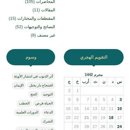
المحاضرات
(105)
المقالات
(11)
المقتطفات والمختارات
(15)
النصائح والتوجيهات
(52)
غير مصنف
(8)
التقويم الهجري
وسوم
محرم 1442
أثر الذنوب في انتشار الأوبئة
س
د
ن
ث
أرب
خ
ج
افتتحاح دار يختل
الإيمان
2
1
التوحيد
الحج
9
8
7
6
5
4
3
الحياة فرص
الخطب
16
15
14
13
12
11
10
الدعاء
الدورات العلمية
23
22
21
20
19
18
17
الشرك
29
28
27
26
25
24