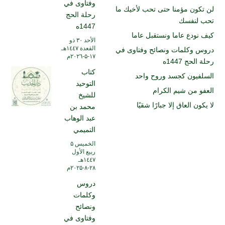
وفتاوى في
لن تكون مؤمنا حتى تحب لأخيك ما
رحلة الحج
تحب لنفسك
1447ه
كيف نودع عاما ونستقبل عاما
الأحد ۳۰ ذو
القعدة ۱٤٤۷هـ
دروس وكلمات ونصائح وفتاوى في
۱۷-۵-۲۰۲٦م
رحلة الحج 1447ه
كتاب
السلفيون كجسد وروح واحد
التوحيد
العفو من شيم الكرام
للشيخ
لا يكون العاق إلا جبارًا شقيًا
محمد بن
عبد الوهاب
التميمي
الخميس ۵
ربيع الأول
۱٤٤۷هـ
۲۸-۸-۲۰۲۵م
دروس
وكلمات
ونصائح
وفتاوى في