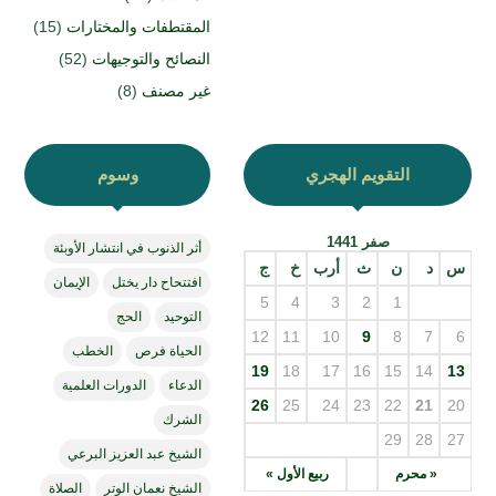
المقتطفات والمختارات
(15)
النصائح والتوجيهات
(52)
غير مصنف
(8)
التقويم الهجري
وسوم
صفر 1441
أثر الذنوب في انتشار الأوبئة
س
د
ن
ث
أرب
خ
ج
افتتحاح دار يختل
الإيمان
5
4
3
2
1
التوحيد
الحج
12
11
10
9
8
7
6
الحياة فرص
الخطب
19
18
17
16
15
14
13
الدعاء
الدورات العلمية
26
25
24
23
22
21
20
الشرك
29
28
27
الشيخ عبد العزيز البرعي
« محرم
ربيع الأول »
الشيخ نعمان الوتر
الصلاة