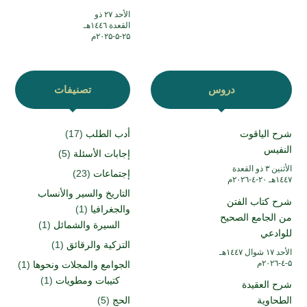
الأحد ۲۷ ذو
القعدة ۱٤٤٦هـ
۲۵-۵-۲۰۲۵م
دروس
تصنيفات
شرح الياقوت
أدب الطلب
(17)
النفيس
إجابات الأسئلة
(5)
الأثنين ۳ ذو القعدة
إجتماعات
(23)
۱٤٤۷هـ ۲۰-٤-۲۰۲٦م
التاريخ والسير والأنساب
شرح كتاب الفتن
والجغرافيا
(1)
من الجامع الصحيح
السيرة والشمائل
(1)
للوادعي
التزكية والرقائق
(1)
الأحد ۱۷ شوال ۱٤٤۷هـ
۵-٤-۲۰۲٦م
الجوامع والمجلات ونحوها
(1)
كتيبات ومطويات
(1)
شرح العقيدة
الطحاوية
الحج
(5)