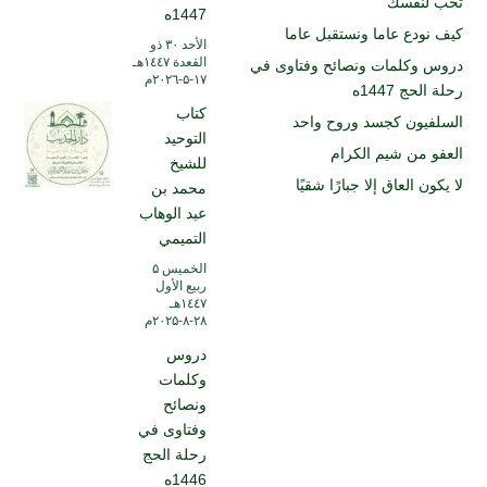
تحب لنفسك
1447ه
كيف نودع عاما ونستقبل عاما
الأحد ۳۰ ذو
القعدة ۱٤٤۷هـ
دروس وكلمات ونصائح وفتاوى في
۱۷-۵-۲۰۲٦م
رحلة الحج 1447ه
كتاب
السلفيون كجسد وروح واحد
التوحيد
العفو من شيم الكرام
للشيخ
لا يكون العاق إلا جبارًا شقيًا
محمد بن
عبد الوهاب
التميمي
الخميس ۵
ربيع الأول
۱٤٤۷هـ
۲۸-۸-۲۰۲۵م
دروس
وكلمات
ونصائح
وفتاوى في
رحلة الحج
1446ه