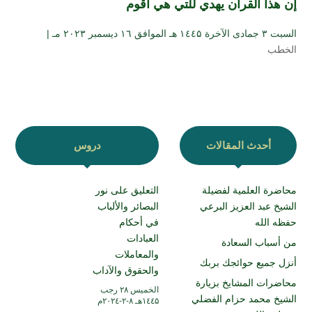
إن هذا القرآن يهدي للتي هي أقوم
السبت ۳ جمادى الآخرة ۱٤٤۵ هـ الموافق ۱٦ ديسمبر ۲۰۲۳ مـ |
الخطب
أحدث المقالات
دروس
محاضرة العلمية لفضيلة
التعليق على نور
الشيخ عبد العزيز البرعي
البصائر والألباب
حفظه الله
في أحكام
العبادات
من أسباب السعادة
والمعاملات
أنزل جميع حوائجك بربك
والحقوق والآداب
محاضرات المشايخ بزيارة
الخميس ۲۸ رجب
الشيخ محمد حزام الفضلي
۱٤٤۵هـ ۸-۲-۲۰۲٤م