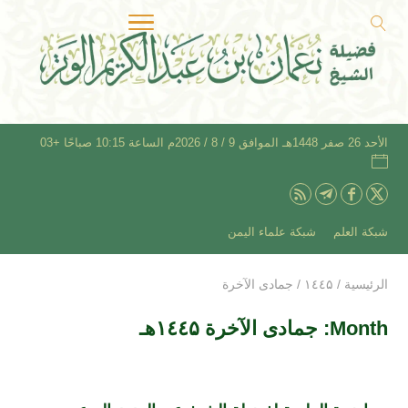
الأحد 26 صفر 1448هـ الموافق 9 / 8 / 2026م الساعة 10:15 صباحًا +03
شبكة العلم
شبكة علماء اليمن
الرئيسية
/
۱٤٤۵
/
جمادى الآخرة
Month: جمادى الآخرة ۱٤٤۵هـ