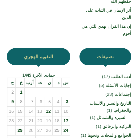
حفظهم الله
أثر الإيمان في الثبات على
الدين
إن هذا القرآن يهدي للتي هي
أقوم
تصنيفات
التقويم الهجري
جمادى الآخرة 1445
أدب الطلب
(17)
س
د
ن
ث
أرب
خ
ج
إجابات الأسئلة
(5)
2
1
إجتماعات
(23)
9
8
7
6
5
4
3
التاريخ والسير والأنساب
والجغرافيا
(1)
16
15
14
13
12
11
10
السيرة والشمائل
(1)
23
22
21
20
19
18
17
التزكية والرقائق
(1)
29
28
27
26
25
24
الجوامع والمجلات ونحوها
(1)