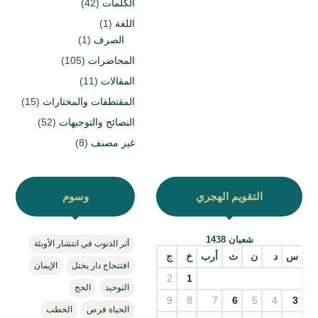
الكلمات
(42)
اللغة
(1)
الصرف
(1)
المحاضرات
(105)
المقالات
(11)
المقتطفات والمختارات
(15)
النصائح والتوجيهات
(52)
غير مصنف
(8)
التقويم الهجري
وسوم
شعبان 1438
أثر الذنوب في انتشار الأوبئة
س
د
ن
ث
أرب
خ
ج
افتتحاح دار يختل
الإيمان
2
1
التوحيد
الحج
9
8
7
6
5
4
3
الحياة فرص
الخطب