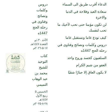
الدعاء أقرب طريق الى السماء
دروس
وكلمات
سعادة العبد وفلاحة في الدنبا
ونصائح
والاخرة
وفتاوى في
لن تكون مؤمنا حتى تحب لأخيك ما
رحلة الحج
تحب لنفسك
1447ه
كيف نودع عاما ونستقبل عاما
الأحد ۳۰ ذو
القعدة ۱٤٤۷هـ
دروس وكلمات ونصائح وفتاوى في
۱۷-۵-۲۰۲٦م
رحلة الحج 1447ه
كتاب
السلفيون كجسد وروح واحد
التوحيد
العفو من شيم الكرام
للشيخ
لا يكون العاق إلا جبارًا شقيًا
محمد بن
عبد الوهاب
التميمي
الخميس ۵
ربيع الأول
۱٤٤۷هـ
۲۸-۸-۲۰۲۵م
دروس