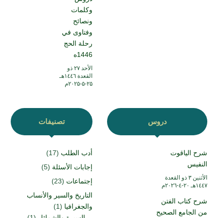
وكلمات
ونصائح
وفتاوى في
رحلة الحج
1446ه
الأحد ۲۷ ذو
القعدة ۱٤٤٦هـ
۲۵-۵-۲۰۲۵م
دروس
تصنيفات
شرح الياقوت
أدب الطلب
(17)
النفيس
إجابات الأسئلة
(5)
الأثنين ۳ ذو القعدة
إجتماعات
(23)
۱٤٤۷هـ ۲۰-٤-۲۰۲٦م
التاريخ والسير والأنساب
شرح كتاب الفتن
والجغرافيا
(1)
من الجامع الصحيح
السيرة والشمائل
(1)